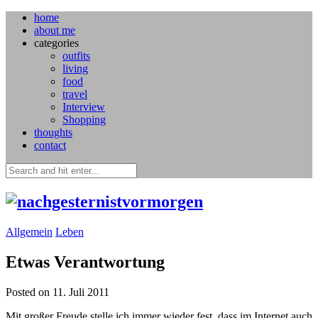
home
about me
categories
outfits
living
food
travel
Interview
Shopping
thoughts
contact
Allgemein
Leben
Etwas Verantwortung
Posted on 11. Juli 2011
Mit großer Freude stelle ich immer wieder fest, dass im Internet auch