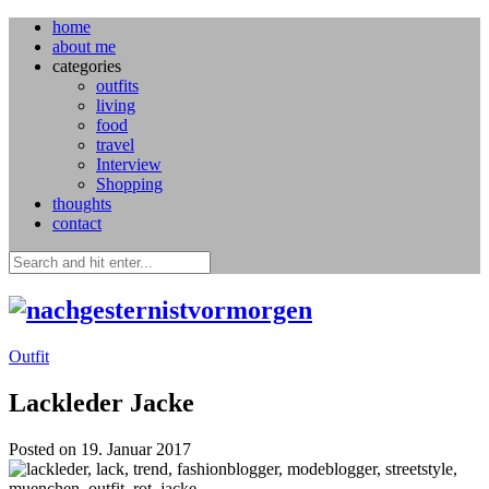
home
about me
categories
outfits
living
food
travel
Interview
Shopping
thoughts
contact
Outfit
Lackleder Jacke
Posted on 19. Januar 2017