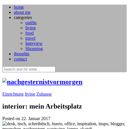
home
about me
categories
outfits
living
food
travel
Interview
Shopping
thoughts
contact
Einrichtung
living
Zuhause
interior: mein Arbeitsplatz
Posted on 22. Januar 2017