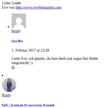
Liebe Grüße
Eve von
http://www.eveblogazine.com
Reply
Esra Blog
1. Februar 2017 at 23:28
Liebe Eve, ich glaube, du hast denLook sogar fürs Battle
eingereicht! :)
lg
Reply
Kelly ~ It took me 10 years to lose 10 pounds