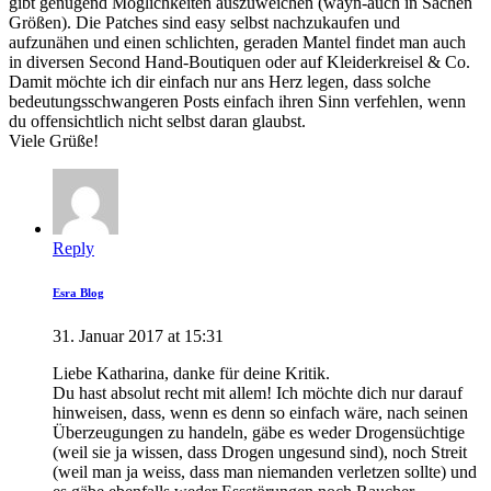
gibt genügend Möglichkeiten auszuweichen (wayn-auch in Sachen
Größen). Die Patches sind easy selbst nachzukaufen und
aufzunähen und einen schlichten, geraden Mantel findet man auch
in diversen Second Hand-Boutiquen oder auf Kleiderkreisel & Co.
Damit möchte ich dir einfach nur ans Herz legen, dass solche
bedeutungsschwangeren Posts einfach ihren Sinn verfehlen, wenn
du offensichtlich nicht selbst daran glaubst.
Viele Grüße!
Reply
Esra Blog
31. Januar 2017 at 15:31
Liebe Katharina, danke für deine Kritik.
Du hast absolut recht mit allem! Ich möchte dich nur darauf
hinweisen, dass, wenn es denn so einfach wäre, nach seinen
Überzeugungen zu handeln, gäbe es weder Drogensüchtige
(weil sie ja wissen, dass Drogen ungesund sind), noch Streit
(weil man ja weiss, dass man niemanden verletzen sollte) und