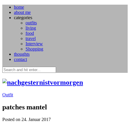
home
about me
categories
outfits
living
food
travel
Interview
Shopping
thoughts
contact
Outfit
patches mantel
Posted on 24. Januar 2017