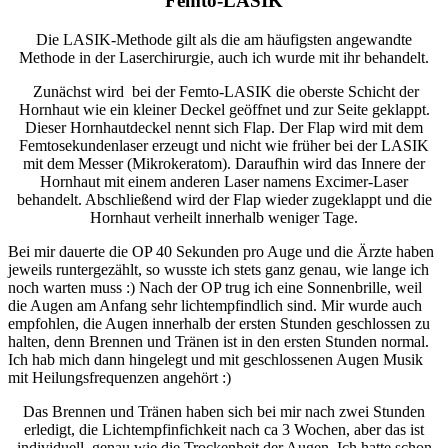
Femto-LASIK
Die LASIK-Methode gilt als die am häufigsten angewandte
Methode in der Laserchirurgie, auch ich wurde mit ihr behandelt.
Zunächst wird bei der Femto-LASIK die oberste Schicht der
Hornhaut wie ein kleiner Deckel geöffnet und zur Seite geklappt.
Dieser Hornhautdeckel nennt sich Flap. Der Flap wird mit dem
Femtosekundenlaser erzeugt und nicht wie früher bei der LASIK
mit dem Messer (Mikrokeratom). Daraufhin wird das Innere der
Hornhaut mit einem anderen Laser namens Excimer-Laser
behandelt. Abschließend wird der Flap wieder zugeklappt und die
Hornhaut verheilt innerhalb weniger Tage.
Bei mir dauerte die OP 40 Sekunden pro Auge und die Ärzte haben
jeweils runtergezählt, so wusste ich stets ganz genau, wie lange ich
noch warten muss :) Nach der OP trug ich eine Sonnenbrille, weil
die Augen am Anfang sehr lichtempfindlich sind. Mir wurde auch
empfohlen, die Augen innerhalb der ersten Stunden geschlossen zu
halten, denn Brennen und Tränen ist in den ersten Stunden normal.
Ich hab mich dann hingelegt und mit geschlossenen Augen Musik
mit Heilungsfrequenzen angehört :)
Das Brennen und Tränen haben sich bei mir nach zwei Stunden
erledigt, die Lichtempfinfichkeit nach ca 3 Wochen, aber das ist
individuell, genau wie die Trockenheit der Augen. Ich hatte schon