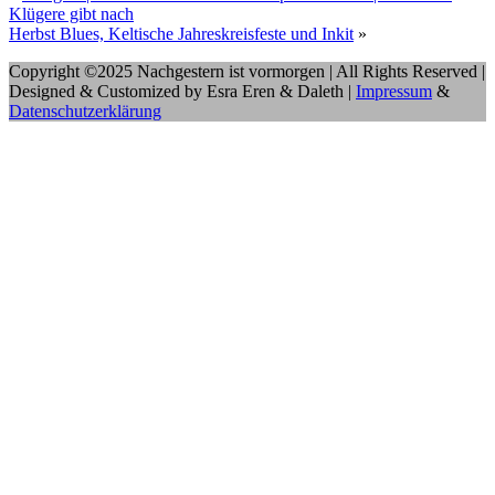
Klügere gibt nach
Herbst Blues, Keltische Jahreskreisfeste und Inkit
»
Copyright ©2025 Nachgestern ist vormorgen | All Rights Reserved |
Designed & Customized by Esra Eren & Daleth |
Impressum
&
Datenschutzerklärung