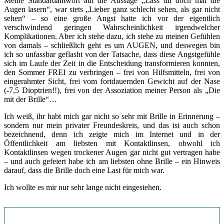
Meine Standardantwort auf die Aussage „Lass dir doch mal die
Augen lasern“, war stets „Lieber ganz schlecht sehen, als gar nicht
sehen“ – so eine große Angst hatte ich vor der eigentlich
verschwindend geringen Wahrscheinlichkeit irgendwelcher
Komplikationen. Aber ich stehe dazu, ich stehe zu meinen Gefühlen
von damals – schließlich geht es um AUGEN, und deswegen bin
ich so unfassbar geflasht von der Tatsache, dass diese Angstgefühle
sich im Laufe der Zeit in die Entscheidung transformieren konnten,
den Sommer FREI zu verbringen – frei von Hilfsmitteln, frei von
eingerahmter Sicht, frei vom fortdauernden Gewicht auf der Nase
(-7,5 Dioptrien!!), frei von der Assoziation meiner Person als „Die
mit der Brille“…
Ich weiß, ihr habt mich gar nicht so sehr mit Brille in Erinnerung –
sondern nur mein privater Freundeskreis, und das ist auch schon
bezeichnend, denn ich zeigte mich im Internet und in der
Öffentlichkeit am liebsten mit Kontaktlinsen, obwohl ich
Kontaktlinsen wegen trockener Augen gar nicht gut vertragen habe
– und auch gefeiert habe ich am liebsten ohne Brille – ein Hinweis
darauf, dass die Brille doch eine Last für mich war.
Ich wollte es mir nur sehr lange nicht eingestehen.