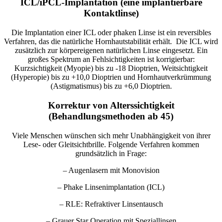
ICL/iPCL-Implantation (e
ine implantierbare
Kontaktlinse)
Die Implantation einer ICL oder phaken Linse ist ein reversibles
Verfahren, das die natürliche Hornhautstabilität erhält. Die ICL wird
zusätzlich zur körpereigenen natürlichen Linse eingesetzt. Ein
großes Spektrum an Fehlsichtigkeiten ist korrigierbar:
Kurzsichtigkeit (Myopie) bis zu -18 Dioptrien, Weitsichtigkeit
(Hyperopie) bis zu +10,0 Dioptrien und Hornhautverkrümmung
(Astigmatismus) bis zu +6,0 Dioptrien.
Korrektur von Alterssichtigkeit
(Behandlungsmethoden ab 45)
Viele Menschen wünschen sich mehr Unabhängigkeit von ihrer
Lese- oder Gleitsichtbrille. Folgende Verfahren kommen
grundsätzlich in Frage:
– Augenlasern mit Monovision
– Phake Linsenimplantation (ICL)
– RLE: Refraktiver Linsentausch
– Grauer Star Operation mit Speziallinsen