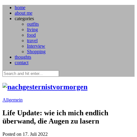
home
about me
categories
outfits
living
food
travel
Interview
Shopping
thoughts
contact
Allgemein
Life Update: wie ich mich endlich
überwand, die Augen zu lasern
Posted on 17. Juli 2022