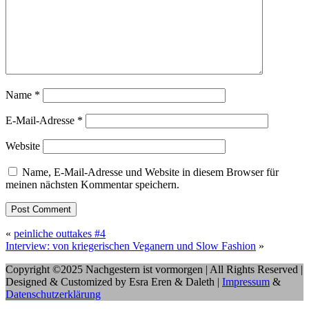
Name
*
E-Mail-Adresse
*
Website
Name, E-Mail-Adresse und Website in diesem Browser für
meinen nächsten Kommentar speichern.
«
peinliche outtakes #4
Interview: von kriegerischen Veganern und Slow Fashion
»
Copyright ©2025 Nachgestern ist vormorgen | All Rights Reserved |
Designed & Customized by Esra Eren & Daleth |
Impressum
&
Datenschutzerklärung