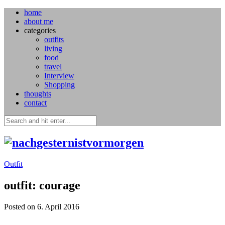
home
about me
categories
outfits
living
food
travel
Interview
Shopping
thoughts
contact
Outfit
outfit: courage
Posted on 6. April 2016