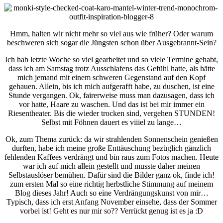
Hmm, halten wir nicht mehr so viel aus wie früher? Oder warum
beschweren sich sogar die Jüngsten schon über Ausgebrannt-Sein?
Ich hab letzte Woche so viel gearbeitet und so viele Termine gehabt,
dass ich am Samstag trotz Ausschlafens das Gefühl hatte, als hätte
mich jemand mit einem schweren Gegenstand auf den Kopf
gehauen. Allein, bis ich mich aufgerafft habe, zu duschen, ist eine
Stunde vergangen. Ok, fairerweise muss man dazusagen, dass ich
vor hatte, Haare zu waschen. Und das ist bei mir immer ein
Riesentheater. Bis die wieder trocken sind, vergehen STUNDEN!
Selbst mit Föhnen dauert es viiiel zu lange…
Ok, zum Thema zurück: da wir strahlenden Sonnenschein genießen
durften, habe ich meine große Enttäuschung bezüglich gänzlich
fehlenden Kaffees verdrängt und bin raus zum Fotos machen. Heute
war ich auf mich allein gestellt und musste daher meinen
Selbstauslöser bemühen. Dafür sind die Bilder ganz ok, finde ich!
zum ersten Mal so eine richtig herbstliche Stimmung auf meinem
Blog dieses Jahr! Auch so eine Verdrängungskunst von mir…
Typisch, dass ich erst Anfang November einsehe, dass der Sommer
vorbei ist! Geht es nur mir so?? Verrückt genug ist es ja :D