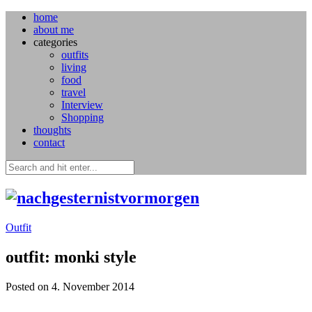
home
about me
categories
outfits
living
food
travel
Interview
Shopping
thoughts
contact
Outfit
outfit: monki style
Posted on 4. November 2014