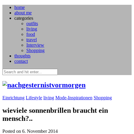
home
about me
categories
outfits
living
food
travel
Interview
Shopping
thoughts
contact
Einrichtung
Lifestyle
living
Mode-Inspirationen
Shopping
wieviele sonnenbrillen braucht ein
mensch?..
Posted on 6. November 2014