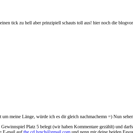
einen tick zu hell aber prinzipiell schauts toll aus! hier noch die blogvor
gst um meine Länge, würde ich es dir gleich nachmachemn =) Nun sehen
em Gewinnspiel Platz 5 belegt (wir haben Kommentare gezählt) und darf
ne E-mail auf
the.cd.lynch@gmail.com
und nenn mir deine beiden Favor