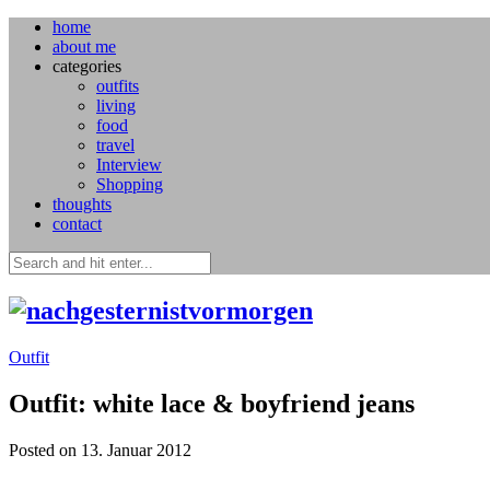
home
about me
categories
outfits
living
food
travel
Interview
Shopping
thoughts
contact
Outfit
Outfit: white lace & boyfriend jeans
Posted on 13. Januar 2012