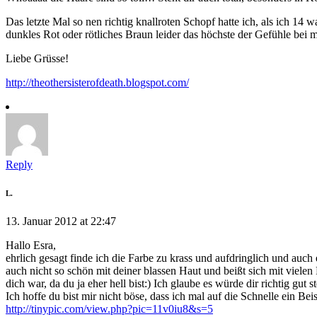
Das letzte Mal so nen richtig knallroten Schopf hatte ich, als ich 14
dunkles Rot oder rötliches Braun leider das höchste der Gefühle bei m
Liebe Grüsse!
http://theothersisterofdeath.blogspot.com/
Reply
L.
13. Januar 2012 at 22:47
Hallo Esra,
ehrlich gesagt finde ich die Farbe zu krass und aufdringlich und auc
auch nicht so schön mit deiner blassen Haut und beißt sich mit viele
dich war, da du ja eher hell bist:) Ich glaube es würde dir richtig 
Ich hoffe du bist mir nicht böse, dass ich mal auf die Schnelle ein Beis
http://tinypic.com/view.php?pic=11v0iu8&s=5