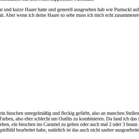
 war und kurze Haare hatte und generell ausgesehen hab wie Pumuckl auf
ir. Aber wenn ich deine Haare so sehe muss ich mich echt zusammenreiss
h ein bisschen unregelmäßig und fleckig gefärbt, also an manchen Stelle
n Farben, also eher schlecht um Outfits zu kombinieren. Da fand ich da
gut stehen, ein bisschen ins Caramel zu gehen oder auch mal 2 oder 3 br
pielbild bearbeitet habe, natürlich ist das auch nicht sauber ausgearbeit