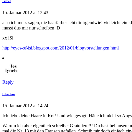
Isabel
15. Januar 2012 at 12:43
also ich muss sagen, die haarfarbe steht dir irgendwie! vielleicht ein kl
musst dus mir nur schreiben :D
xx iSi
http://eyes-of-isi.blogspot.com/2012/01/blogvorstellungen.html
Reply
Charlene
15. Januar 2012 at 14:24
Ich liebe deine Haare in Rot! Und wie gesagt: Hätte ich nicht so An
Warum ich aber eigentlich schreibe: Gratuliere!!! Du hast bei unser
mal die Nr. 13 mit den Fransen gefallen. Schreib mir doch einfach ei