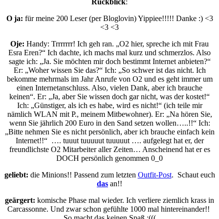
Rückblick
:
O ja:
für meine 200 Leser (per Bloglovin) Yippiee!!!!! Danke :) <3
<3 <3
Oje:
Handy: Trrrrrrr! Ich geh ran. „O2 hier, spreche ich mit Frau
Esra Eren?“ Ich dachte, ich machs mal kurz und schmerzlos. Also
sagte ich: „Ja. Sie möchten mir doch bestimmt Internet anbieten?“
Er: „Woher wissen Sie das?“ Ich: „So schwer ist das nicht. Ich
bekomme mehrmals im Jahr Anrufe von O2 und es geht immer um
einen Internetanschluss. Also, vielen Dank, aber ich brauche
keinen“. Er: „Ja, aber Sie wissen doch gar nicht, was der kostet!“
Ich: „Günstiger, als ich es habe, wird es nicht!“ (ich teile mir
nämlich WLAN mit P., meinem Mitbewohner). Er: „Na hören Sie,
wenn Sie jährlich 200 Euro in den Sand setzen wollen…..!!“ Ich:
„Bitte nehmen Sie es nicht persönlich, aber ich brauche einfach kein
Internet!!“ …. tuuut tuuuuut tuuuuut …. aufgelegt hat er, der
freundlichste O2 Mitarbeiter aller Zeiten… Anscheinend hat er es
DOCH persönlich genommen 0_0
geliebt:
die Minions!! Passend zum letzten
Outfit-Post
. Schaut euch
das
an!!
geärgert:
komische Phase mal wieder. Ich verliere ziemlich krass in
Carcassonne. Und zwar schon gefühlte 1000 mal hintereinander!!
So macht das keinen Spaß :(((