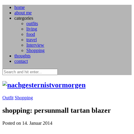
home
about me
categories
outfits
living
food
travel
Interview
Shopping
thoughts
contact
Outfit
Shopping
shopping: persunmall tartan blazer
Posted on 14. Januar 2014