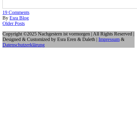
19
Comments
By
Esra Blog
Older Posts
Copyright ©2025 Nachgestern ist vormorgen | All Rights Reserved |
Designed & Customized by Esra Eren & Daleth |
Impressum
&
Datenschutzerklärung