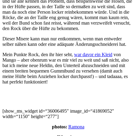
und sie alle kennen das Problem, dass beispielsweise die Hosen, die
in der Hüfte passen, in der Taille so dermaßen zu weit sind, dass
man da noch eine Person locker reinbekommen würde. Und in die
Röcke, die an der Taille eng genug wären, kommt man kaum rein,
weil der Bund schon fast reisst, während man verzweifelt versucht,
den Rock über die Hüfte zu bekommen.
Dieser Misere kann man nur entkommen, wenn man entweder
selber nähen kann oder eine adäquate Änderungsschneiderei hat.
Mein Punkte Rock, den ihr hier seht,
war davor ein Kleid
von
Mango – aber obenrum war es mir viel zu weit und saß nicht, also
bat ich meine neue Heldin, den Unterteil abzuschneiden und mit
einem breiten bequemen Gummibund zu versehen (damit auch
meine Hüfte beim Anziehen locker durchpasst!) – und tadaaaa, es
hat perfekt funktioniert!
[show_ms_widget id=“36006495″ image_id=“41869052″
width=“1150″ height=“277″]
photos:
Ramona