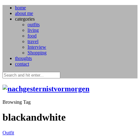
home
about me
categories
outfits
living
food
travel
Interview
Shopping
thoughts
contact
Browsing Tag
blackandwhite
Outfit