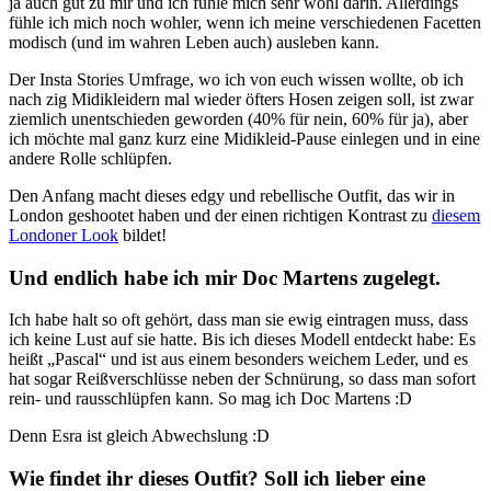
ja auch gut zu mir und ich fühle mich sehr wohl darin. Allerdings
fühle ich mich noch wohler, wenn ich meine verschiedenen Facetten
modisch (und im wahren Leben auch) ausleben kann.
Der Insta Stories Umfrage, wo ich von euch wissen wollte, ob ich
nach zig Midikleidern mal wieder öfters Hosen zeigen soll, ist zwar
ziemlich unentschieden geworden (40% für nein, 60% für ja), aber
ich möchte mal ganz kurz eine Midikleid-Pause einlegen und in eine
andere Rolle schlüpfen.
Den Anfang macht dieses edgy und rebellische Outfit, das wir in
London geshootet haben und der einen richtigen Kontrast zu
diesem
Londoner Look
bildet!
Und endlich habe ich mir Doc Martens zugelegt.
Ich habe halt so oft gehört, dass man sie ewig eintragen muss, dass
ich keine Lust auf sie hatte. Bis ich dieses Modell entdeckt habe: Es
heißt „Pascal“ und ist aus einem besonders weichem Leder, und es
hat sogar Reißverschlüsse neben der Schnürung, so dass man sofort
rein- und rausschlüpfen kann. So mag ich Doc Martens :D
Denn Esra ist gleich Abwechslung :D
Wie findet ihr dieses Outfit? Soll ich lieber eine