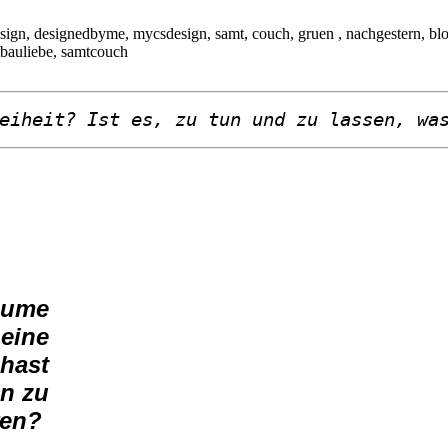
reiheit?
Ist es, zu tun
und zu
lassen,
wa
räume
 eine
 hast
en zu
eren?