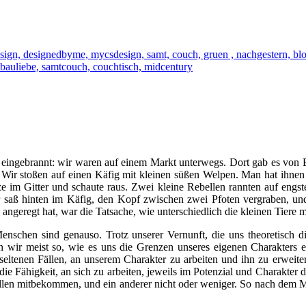
er eingebrannt: wir waren auf einem Markt unterwegs. Dort gab es von
). Wir stoßen auf einen Käfig mit kleinen süßen Welpen. Man hat ihnen 
ze im Gitter und schaute raus. Zwei kleine Rebellen rannten auf engs
 saß hinten im Käfig, den Kopf zwischen zwei Pfoten vergraben, und 
geregt hat, war die Tatsache, wie unterschiedlich die kleinen Tiere m
nschen sind genauso. Trotz unserer Vernunft, die uns theoretisch die 
n wir meist so, wie es uns die Grenzen unseres eigenen Charakters 
 seltenen Fällen, an unserem Charakter zu arbeiten und ihn zu erweit
st die Fähigkeit, an sich zu arbeiten, jeweils im Potenzial und Charak
llen mitbekommen, und ein anderer nicht oder weniger. So nach dem Mo