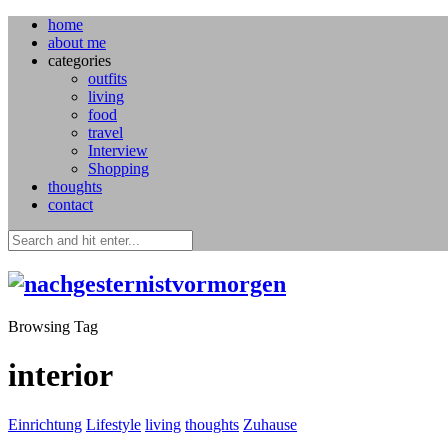
home
about me
categories
outfits
living
food
travel
Interview
Shopping
thoughts
contact
Browsing Tag
interior
Einrichtung
Lifestyle
living
thoughts
Zuhause