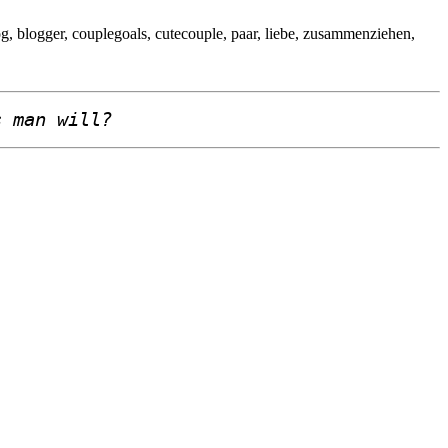
s man wi
ll?