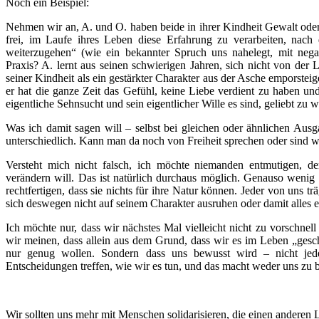
Noch ein Beispiel:
Nehmen wir an, A. und O. haben beide in ihrer Kindheit Gewalt oder
frei, im Laufe ihres Leben diese Erfahrung zu verarbeiten, nach
weiterzugehen“ (wie ein bekannter Spruch uns nahelegt, mit nega
Praxis? A. lernt aus seinen schwierigen Jahren, sich nicht von de
seiner Kindheit als ein gestärkter Charakter aus der Asche emporste
er hat die ganze Zeit das Gefühl, keine Liebe verdient zu haben un
eigentliche Sehnsucht und sein eigentlicher Wille es sind, geliebt zu 
Was ich damit sagen will – selbst bei gleichen oder ähnlichen Aus
unterschiedlich. Kann man da noch von Freiheit sprechen oder sind w
Versteht mich nicht falsch, ich möchte niemanden entmutigen, d
verändern will. Das ist natürlich durchaus möglich. Genauso wenig
rechtfertigen, dass sie nichts für ihre Natur können. Jeder von uns tr
sich deswegen nicht auf seinem Charakter ausruhen oder damit alles e
Ich möchte nur, dass wir nächstes Mal vielleicht nicht zu vorschnel
wir meinen, dass allein aus dem Grund, dass wir es im Leben „gesc
nur genug wollen. Sondern dass uns bewusst wird – nicht jed
Entscheidungen treffen, wie wir es tun, und das macht weder uns zu 
Wir sollten uns mehr mit Menschen solidarisieren, die einen anderen L