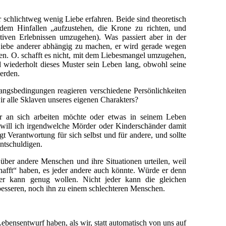
 schlichtweg wenig Liebe erfahren. Beide sind theoretisch
 dem Hinfallen „aufzustehen, die Krone zu richten, und
tiven Erlebnissen umzugehen). Was passiert aber in der
r Liebe anderer abhängig zu machen, er wird gerade wegen
igen. O. schafft es nicht, mit dem Liebesmangel umzugehen,
d wiederholt dieses Muster sein Leben lang, obwohl seine
werden.
gangsbedingungen reagieren verschiedene Persönlichkeiten
ir alle Sklaven unseres eigenen Charakters?
er an sich arbeiten möchte oder etwas in seinem Leben
 will ich irgendwelche Mörder oder Kinderschänder damit
ägt Verantwortung für sich selbst und für andere, und sollte
ntschuldigen.
l über andere Menschen und ihre Situationen urteilen, weil
hafft“ haben, es jeder andere auch könnte. Würde er denn
er kann genug wollen. Nicht jeder kann die gleichen
besseren, noch ihn zu einem schlechteren Menschen.
ebensentwurf haben, als wir, statt automatisch von uns auf