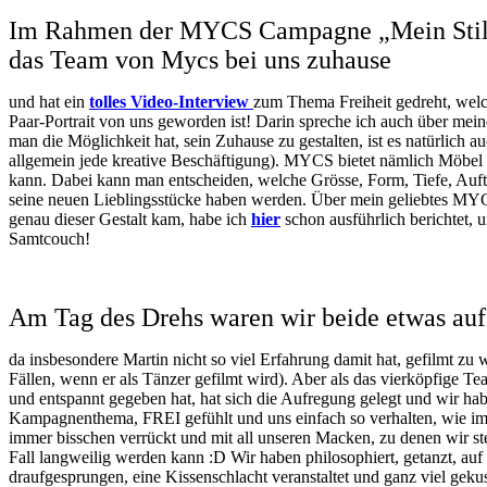
Im Rahmen der MYCS Campagne „Mein Stil
das Team von Mycs bei uns zuhause
und hat ein
tolles Video-Interview
zum Thema Freiheit gedreht, welch
Paar-Portrait von uns geworden ist! Darin spreche ich auch über mein
man die Möglichkeit hat, sein Zuhause zu gestalten, ist es natürlich a
allgemein jede kreative Beschäftigung). MYCS bietet nämlich Möbel a
kann. Dabei kann man entscheiden, welche Grösse, Form, Tiefe, Auft
seine neuen Lieblingsstücke haben werden. Über mein geliebtes MY
genau dieser Gestalt kam, habe ich
hier
schon ausführlich berichtet, 
Samtcouch!
Am Tag des Drehs waren wir beide etwas auf
da insbesondere Martin nicht so viel Erfahrung damit hat, gefilmt z
Fällen, wenn er als Tänzer gefilmt wird). Aber als das vierköpfige Te
und entspannt gegeben hat, hat sich die Aufregung gelegt und wir ha
Kampagnenthema, FREI gefühlt und uns einfach so verhalten, wie 
immer bisschen verrückt und mit all unseren Macken, zu denen wir ste
Fall langweilig werden kann :D Wir haben philosophiert, getanzt, au
draufgesprungen, eine Kissenschlacht veranstaltet und ganz viel gek