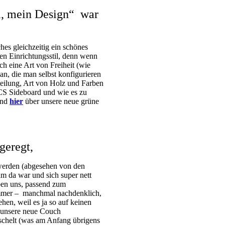
, mein Design“ war
es gleichzeitig ein schönes
en Einrichtungsstil, denn wenn
uch eine Art von Freiheit (wie
n, die man selbst konfigurieren
eilung, Art von Holz und Farben
CS Sideboard und wie es zu
und
hier
über unsere neue grüne
geregt,
u werden (abgesehen von den
am da war und sich super nett
ben uns, passend zum
immer – manchmal nachdenklich,
hen, weil es ja so auf keinen
f unsere neue Couch
uschelt (was am Anfang übrigens