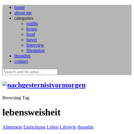
home
about me
categories
outfits
living
food
travel
Interview
Shopping
thoughts
contact
Browsing Tag
lebensweisheit
Allgemein
Einrichtung
Leben
Lifestyle
thoughts