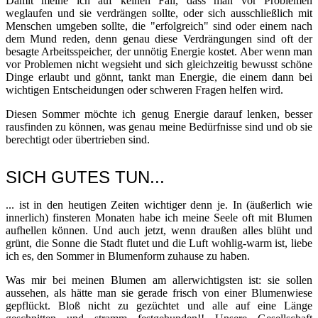
Damit meine ich auf keinen Fall, dass man vor Problemen
weglaufen und sie verdrängen sollte, oder sich ausschließlich mit
Menschen umgeben sollte, die "erfolgreich" sind oder einem nach
dem Mund reden, denn genau diese Verdrängungen sind oft der
besagte Arbeitsspeicher, der unnötig Energie kostet. Aber wenn man
vor Problemen nicht wegsieht und sich gleichzeitig bewusst schöne
Dinge erlaubt und gönnt, tankt man Energie, die einem dann bei
wichtigen Entscheidungen oder schweren Fragen helfen wird.
Diesen Sommer möchte ich genug Energie darauf lenken, besser
rausfinden zu können, was genau meine Bedürfnisse sind und ob sie
berechtigt oder übertrieben sind.
SICH GUTES TUN...
... ist in den heutigen Zeiten wichtiger denn je. In (äußerlich wie
innerlich) finsteren Monaten habe ich meine Seele oft mit Blumen
aufhellen können. Und auch jetzt, wenn draußen alles blüht und
grünt, die Sonne die Stadt flutet und die Luft wohlig-warm ist, liebe
ich es, den Sommer in Blumenform zuhause zu haben.
Was mir bei meinen Blumen am allerwichtigsten ist: sie sollen
aussehen, als hätte man sie gerade frisch von einer Blumenwiese
gepflückt. Bloß nicht zu gezüchtet und alle auf eine Länge