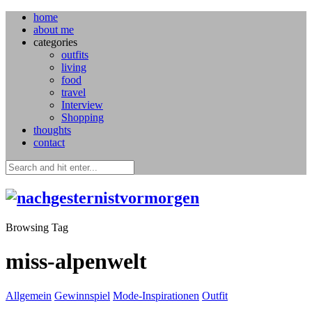
home
about me
categories
outfits
living
food
travel
Interview
Shopping
thoughts
contact
Browsing Tag
miss-alpenwelt
Allgemein
Gewinnspiel
Mode-Inspirationen
Outfit