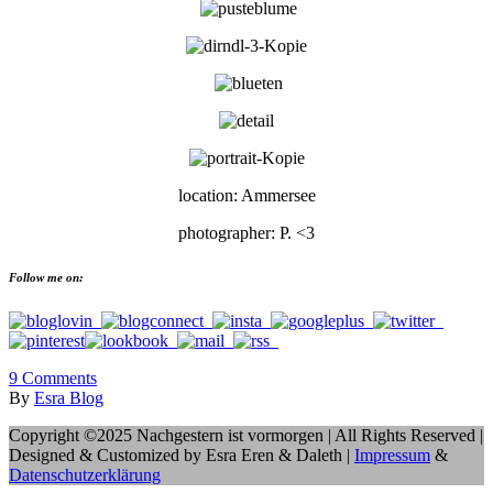
location: Ammersee
photographer: P. <3
Follow me on:
9
Comments
By
Esra Blog
Copyright ©2025 Nachgestern ist vormorgen | All Rights Reserved |
Designed & Customized by Esra Eren & Daleth |
Impressum
&
Datenschutzerklärung