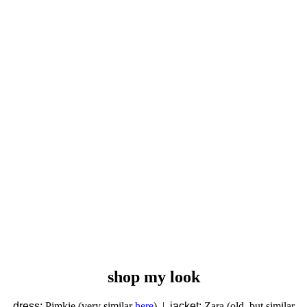
shop my look
dress:
Pimkie (very similar
here
) |
jacket:
Zara (old, but similar