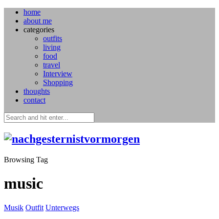
home
about me
categories
outfits
living
food
travel
Interview
Shopping
thoughts
contact
Browsing Tag
music
Musik
Outfit
Unterwegs