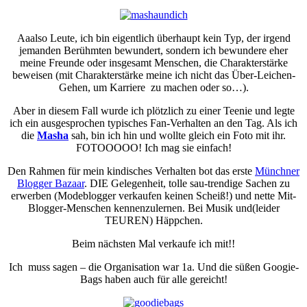
Aaalso Leute, ich bin eigentlich überhaupt kein Typ, der irgend
jemanden Berühmten bewundert, sondern ich bewundere eher
meine Freunde oder insgesamt Menschen, die Charakterstärke
beweisen (mit Charakterstärke meine ich nicht das Über-Leichen-
Gehen, um Karriere zu machen oder so…).
Aber in diesem Fall wurde ich plötzlich zu einer Teenie und legte
ich ein ausgesprochen typisches Fan-Verhalten an den Tag. Als ich
die
Masha
sah, bin ich hin und wollte gleich ein Foto mit ihr.
FOTOOOOO! Ich mag sie einfach!
Den Rahmen für mein kindisches Verhalten bot das erste
Münchner
Blogger Bazaar
. DIE Gelegenheit, tolle sau-trendige Sachen zu
erwerben (Modeblogger verkaufen keinen Scheiß!) und nette Mit-
Blogger-Menschen kennenzulernen. Bei Musik und(leider
TEUREN) Häppchen.
Beim nächsten Mal verkaufe ich mit!!
Ich muss sagen – die Organisation war 1a. Und die süßen Googie-
Bags haben auch für alle gereicht!