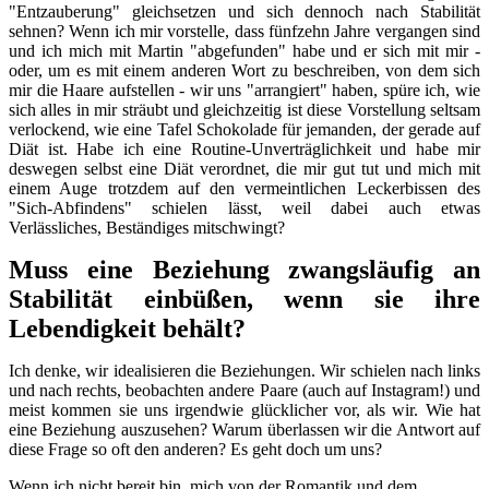
"Entzauberung" gleichsetzen und sich dennoch nach Stabilität
sehnen? Wenn ich mir vorstelle, dass fünfzehn Jahre vergangen sind
und ich mich mit Martin "abgefunden" habe und er sich mit mir -
oder, um es mit einem anderen Wort zu beschreiben, von dem sich
mir die Haare aufstellen - wir uns "arrangiert" haben, spüre ich, wie
sich alles in mir sträubt und gleichzeitig ist diese Vorstellung seltsam
verlockend, wie eine Tafel Schokolade für jemanden, der gerade auf
Diät ist. Habe ich eine Routine-Unverträglichkeit und habe mir
deswegen selbst eine Diät verordnet, die mir gut tut und mich mit
einem Auge trotzdem auf den vermeintlichen Leckerbissen des
"Sich-Abfindens" schielen lässt, weil dabei auch etwas
Verlässliches, Beständiges mitschwingt?
Muss eine Beziehung zwangsläufig an
Stabilität einbüßen, wenn sie ihre
Lebendigkeit behält?
Ich denke, wir idealisieren die Beziehungen. Wir schielen nach links
und nach rechts, beobachten andere Paare (auch auf Instagram!) und
meist kommen sie uns irgendwie glücklicher vor, als wir. Wie hat
eine Beziehung auszusehen? Warum überlassen wir die Antwort auf
diese Frage so oft den anderen? Es geht doch um uns?
Wenn ich nicht bereit bin, mich von der Romantik und dem