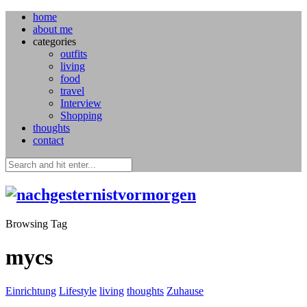
home
about me
categories
outfits
living
food
travel
Interview
Shopping
thoughts
contact
Browsing Tag
mycs
Einrichtung
Lifestyle
living
thoughts
Zuhause