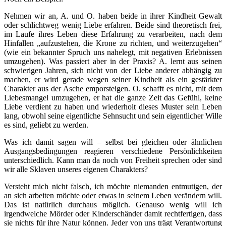
Nehmen wir an, A. und O. haben beide in ihrer Kindheit Gewalt
oder schlichtweg wenig Liebe erfahren. Beide sind theoretisch frei,
im Laufe ihres Leben diese Erfahrung zu verarbeiten, nach dem
Hinfallen „aufzustehen, die Krone zu richten, und weiterzugehen“
(wie ein bekannter Spruch uns nahelegt, mit negativen Erlebnissen
umzugehen). Was passiert aber in der Praxis? A. lernt aus seinen
schwierigen Jahren, sich nicht von der Liebe anderer abhängig zu
machen, er wird gerade wegen seiner Kindheit als ein gestärkter
Charakter aus der Asche emporsteigen. O. schafft es nicht, mit dem
Liebesmangel umzugehen, er hat die ganze Zeit das Gefühl, keine
Liebe verdient zu haben und wiederholt dieses Muster sein Leben
lang, obwohl seine eigentliche Sehnsucht und sein eigentlicher Wille
es sind, geliebt zu werden.
Was ich damit sagen will – selbst bei gleichen oder ähnlichen
Ausgangsbedingungen reagieren verschiedene Persönlichkeiten
unterschiedlich. Kann man da noch von Freiheit sprechen oder sind
wir alle Sklaven unseres eigenen Charakters?
Versteht mich nicht falsch, ich möchte niemanden entmutigen, der
an sich arbeiten möchte oder etwas in seinem Leben verändern will.
Das ist natürlich durchaus möglich. Genauso wenig will ich
irgendwelche Mörder oder Kinderschänder damit rechtfertigen, dass
sie nichts für ihre Natur können. Jeder von uns trägt Verantwortung