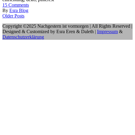
15
Comments
By
Esra Blog
Older Posts
Copyright ©2025 Nachgestern ist vormorgen | All Rights Reserved |
Designed & Customized by Esra Eren & Daleth |
Impressum
&
Datenschutzerklärung