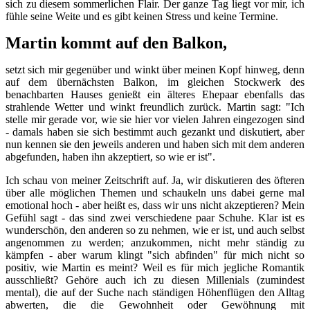
sich zu diesem sommerlichen Flair. Der ganze Tag liegt vor mir, ich
fühle seine Weite und es gibt keinen Stress und keine Termine.
Martin kommt auf den Balkon,
setzt sich mir gegenüber und winkt über meinen Kopf hinweg, denn
auf dem übernächsten Balkon, im gleichen Stockwerk des
benachbarten Hauses genießt ein älteres Ehepaar ebenfalls das
strahlende Wetter und winkt freundlich zurück. Martin sagt: "Ich
stelle mir gerade vor, wie sie hier vor vielen Jahren eingezogen sind
- damals haben sie sich bestimmt auch gezankt und diskutiert, aber
nun kennen sie den jeweils anderen und haben sich mit dem anderen
abgefunden, haben ihn akzeptiert, so wie er ist".
Ich schau von meiner Zeitschrift auf. Ja, wir diskutieren des öfteren
über alle möglichen Themen und schaukeln uns dabei gerne mal
emotional hoch - aber heißt es, dass wir uns nicht akzeptieren? Mein
Gefühl sagt - das sind zwei verschiedene paar Schuhe. Klar ist es
wunderschön, den anderen so zu nehmen, wie er ist, und auch selbst
angenommen zu werden; anzukommen, nicht mehr ständig zu
kämpfen - aber warum klingt "sich abfinden" für mich nicht so
positiv, wie Martin es meint? Weil es für mich jegliche Romantik
ausschließt? Gehöre auch ich zu diesen Millenials (zumindest
mental), die auf der Suche nach ständigen Höhenflügen den Alltag
abwerten, die die Gewohnheit oder Gewöhnung mit