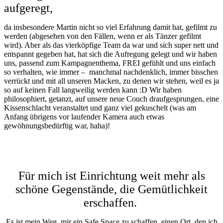
aufgeregt,
da insbesondere Martin nicht so viel Erfahrung damit hat, gefilmt zu
werden (abgesehen von den Fällen, wenn er als Tänzer gefilmt
wird). Aber als das vierköpfige Team da war und sich super nett und
entspannt gegeben hat, hat sich die Aufregung gelegt und wir haben
uns, passend zum Kampagnenthema, FREI gefühlt und uns einfach
so verhalten, wie immer – manchmal nachdenklich, immer bisschen
verrückt und mit all unseren Macken, zu denen wir stehen, weil es ja
so auf keinen Fall langweilig werden kann :D Wir haben
philosophiert, getanzt, auf unsere neue Couch draufgesprungen, eine
Kissenschlacht veranstaltet und ganz viel gekuschelt (was am
Anfang übrigens vor laufender Kamera auch etwas
gewöhnungsbedürftig war, haha)!
Für mich ist Einrichtung weit mehr als
schöne Gegenstände, die Gemütlichkeit
erschaffen.
Es ist mein Weg, mir ein Safe Space zu schaffen, einen Ort, den ich