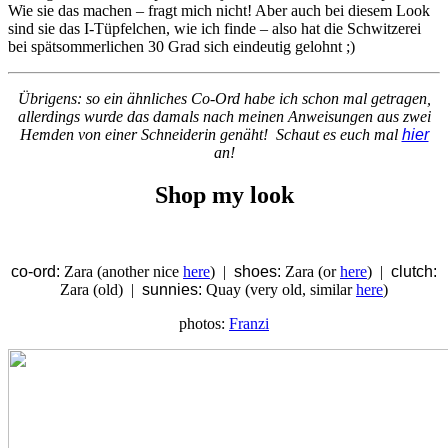
Wie sie das machen – fragt mich nicht! Aber auch bei diesem Look
sind sie das I-Tüpfelchen, wie ich finde – also hat die Schwitzerei
bei spätsommerlichen 30 Grad sich eindeutig gelohnt ;)
Übrigens: so ein ähnliches Co-Ord habe ich schon mal getragen,
allerdings wurde das damals nach meinen Anweisungen aus zwei
Hemden von einer Schneiderin genäht! Schaut es euch mal
hier
an!
Shop my look
co-ord:
Zara (another nice
here
) |
shoes:
Zara (or
here
) |
clutch:
Zara (old) |
sunnies:
Quay (very old, similar
here
)
photos:
Franzi