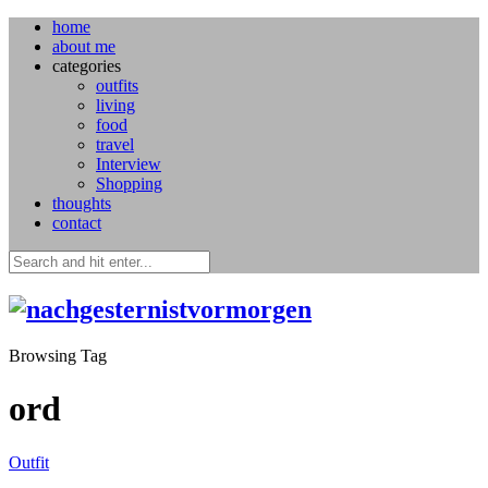
home
about me
categories
outfits
living
food
travel
Interview
Shopping
thoughts
contact
Browsing Tag
ord
Outfit