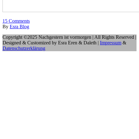
15
Comments
By
Esra Blog
Copyright ©2025 Nachgestern ist vormorgen | All Rights Reserved |
Designed & Customized by Esra Eren & Daleth |
Impressum
&
Datenschutzerklärung