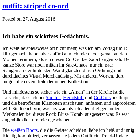
outfit: striped co-ord
Posted on 27. August 2016
Ich habe ein selektives Gedächtnis.
Ich weiß beispielsweise oft nicht mehr, was ich am Vortag um 15
Uhr gemacht habe, aber dafür kann ich mich noch genau an den
Moment erinnern, als ich diesen Co-Ord bei Zara hängen sah. Der
ganze Store war noch mitten im Sale-Chaos, nur ein paar
Stangen an der hintersten Wand glänzten durch Ordnung und
durchdachtes Visual Merchandising. Mit anderen Worten, dort
hingen die ersten Teile der neuen Kollektion.
Und mindestens so sicher wie ein „Amen“ in der Kirche ist die
Tatsache, dass ich bei
Streifen
,
Hemdstoff
und
Co-Ords
ausflippe
und die betroffenen Klamotten anschauen, anfassen und anprobieren
will. Stellt euch vor, was los war, als ich allen drei genannten
Merkmalen bei dieser Rock-Bluse-Kombi ausgesetzt war. Es war
augenblicklich um mich geschehen.
Die
weißen Boots
, die die Geister scheiden, liebe ich heiß und innig.
Richtig kombiniert, verpassen sie jedem Outfit ein Trend-Update.