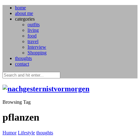
home
about me
categories
outfits
living
food
travel
Interview
Shopping
thoughts
contact
Browsing Tag
pflanzen
Humor
Lifestyle
thoughts