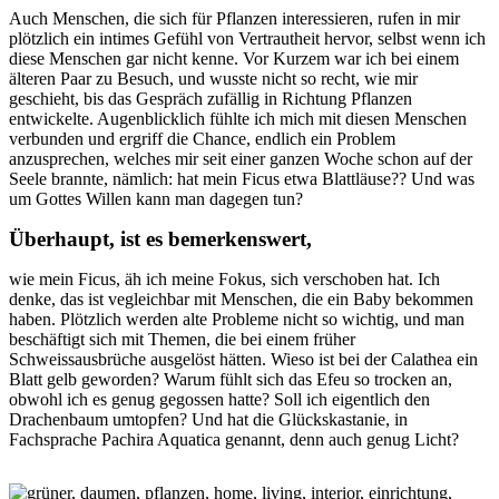
Auch Menschen, die sich für Pflanzen interessieren, rufen in mir
plötzlich ein intimes Gefühl von Vertrautheit hervor, selbst wenn ich
diese Menschen gar nicht kenne. Vor Kurzem war ich bei einem
älteren Paar zu Besuch, und wusste nicht so recht, wie mir
geschieht, bis das Gespräch zufällig in Richtung Pflanzen
entwickelte. Augenblicklich fühlte ich mich mit diesen Menschen
verbunden und ergriff die Chance, endlich ein Problem
anzusprechen, welches mir seit einer ganzen Woche schon auf der
Seele brannte, nämlich: hat mein Ficus etwa Blattläuse?? Und was
um Gottes Willen kann man dagegen tun?
Überhaupt, ist es bemerkenswert,
wie mein Ficus, äh ich meine Fokus, sich verschoben hat. Ich
denke, das ist vegleichbar mit Menschen, die ein Baby bekommen
haben. Plötzlich werden alte Probleme nicht so wichtig, und man
beschäftigt sich mit Themen, die bei einem früher
Schweissausbrüche ausgelöst hätten. Wieso ist bei der Calathea ein
Blatt gelb geworden? Warum fühlt sich das Efeu so trocken an,
obwohl ich es genug gegossen hatte? Soll ich eigentlich den
Drachenbaum umtopfen? Und hat die Glückskastanie, in
Fachsprache Pachira Aquatica genannt, denn auch genug Licht?