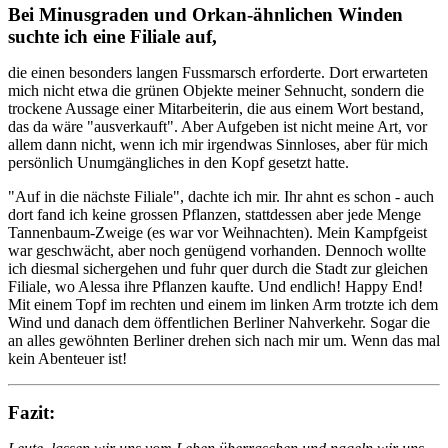
Bei Minusgraden und Orkan-ähnlichen Winden
suchte ich eine Filiale auf,
die einen besonders langen Fussmarsch erforderte. Dort erwarteten
mich nicht etwa die grünen Objekte meiner Sehnucht, sondern die
trockene Aussage einer Mitarbeiterin, die aus einem Wort bestand,
das da wäre "ausverkauft". Aber Aufgeben ist nicht meine Art, vor
allem dann nicht, wenn ich mir irgendwas Sinnloses, aber für mich
persönlich Unumgängliches in den Kopf gesetzt hatte.
"Auf in die nächste Filiale", dachte ich mir. Ihr ahnt es schon - auch
dort fand ich keine grossen Pflanzen, stattdessen aber jede Menge
Tannenbaum-Zweige (es war vor Weihnachten). Mein Kampfgeist
war geschwächt, aber noch genügend vorhanden. Dennoch wollte
ich diesmal sichergehen und fuhr quer durch die Stadt zur gleichen
Filiale, wo Alessa ihre Pflanzen kaufte. Und endlich! Happy End!
Mit einem Topf im rechten und einem im linken Arm trotzte ich dem
Wind und danach dem öffentlichen Berliner Nahverkehr. Sogar die
an alles gewöhnten Berliner drehen sich nach mir um. Wenn das mal
kein Abenteuer ist!
Fazit: