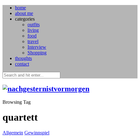
home
about me
categories
outfits
living
food
travel
Interview
Shopping
thoughts
contact
Browsing Tag
quartett
Allgemein
Gewinnspiel