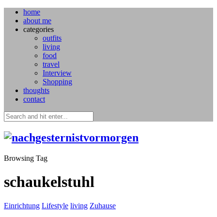
home
about me
categories
outfits
living
food
travel
Interview
Shopping
thoughts
contact
Browsing Tag
schaukelstuhl
Einrichtung
Lifestyle
living
Zuhause