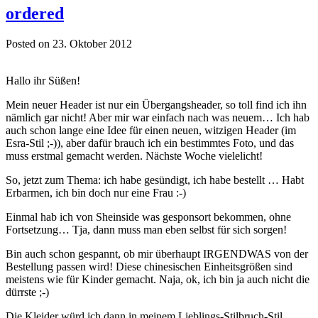
ordered
Posted on 23. Oktober 2012
Hallo ihr Süßen!
Mein neuer Header ist nur ein Übergangsheader, so toll find ich ihn
nämlich gar nicht! Aber mir war einfach nach was neuem… Ich hab
auch schon lange eine Idee für einen neuen, witzigen Header (im
Esra-Stil ;-)), aber dafür brauch ich ein bestimmtes Foto, und das
muss erstmal gemacht werden. Nächste Woche vielelicht!
So, jetzt zum Thema: ich habe gesündigt, ich habe bestellt … Habt
Erbarmen, ich bin doch nur eine Frau :-)
Einmal hab ich von Sheinside was gesponsort bekommen, ohne
Fortsetzung… Tja, dann muss man eben selbst für sich sorgen!
Bin auch schon gespannt, ob mir überhaupt IRGENDWAS von der
Bestellung passen wird! Diese chinesischen Einheitsgrößen sind
meistens wie für Kinder gemacht. Naja, ok, ich bin ja auch nicht die
dürrste ;-)
Die Kleider würd ich dann in meinem Lieblings-Stilbruch-Stil