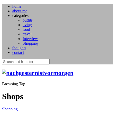
home
about me
categories
outfits
living
food
travel
Interview
Shopping
thoughts
contact
Browsing Tag
Shops
Shopping