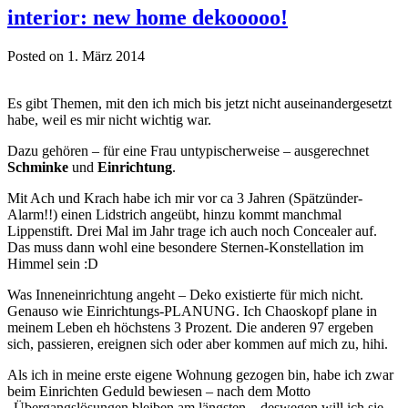
interior: new home dekooooo!
Posted on 1. März 2014
Es gibt Themen, mit den ich mich bis jetzt nicht auseinandergesetzt
habe, weil es mir nicht wichtig war.
Dazu gehören – für eine Frau untypischerweise – ausgerechnet
Schminke
und
Einrichtung
.
Mit Ach und Krach habe ich mir vor ca 3 Jahren (Spätzünder-
Alarm!!) einen Lidstrich angeübt, hinzu kommt manchmal
Lippenstift. Drei Mal im Jahr trage ich auch noch Concealer auf.
Das muss dann wohl eine besondere Sternen-Konstellation im
Himmel sein :D
Was Inneneinrichtung angeht – Deko existierte für mich nicht.
Genauso wie Einrichtungs-PLANUNG. Ich Chaoskopf plane in
meinem Leben eh höchstens 3 Prozent. Die anderen 97 ergeben
sich, passieren, ereignen sich oder aber kommen auf mich zu, hihi.
Als ich in meine erste eigene Wohnung gezogen bin, habe ich zwar
beim Einrichten Geduld bewiesen – nach dem Motto
„Übergangslösungen bleiben am längsten – deswegen will ich sie