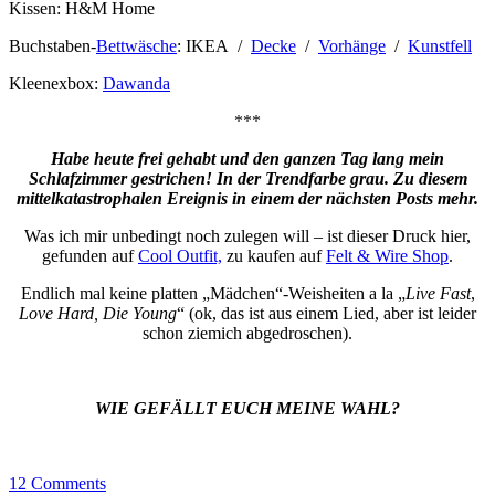
Kissen: H&M Home
Buchstaben-
Bettwäsche
: IKEA /
Decke
/
Vorhänge
/
Kunstfell
Kleenexbox:
Dawanda
***
Habe heute frei gehabt und den ganzen Tag lang mein
Schlafzimmer gestrichen! In der Trendfarbe grau. Zu diesem
mittelkatastrophalen Ereignis in einem der nächsten Posts mehr.
Was ich mir unbedingt noch zulegen will – ist dieser Druck hier,
gefunden auf
Cool Outfit,
zu kaufen auf
Felt & Wire Shop
.
Endlich mal keine platten „Mädchen“-Weisheiten a la „
Live Fast
,
Love Hard, Die Young
“ (ok, das ist aus einem Lied, aber ist leider
schon ziemich abgedroschen).
WIE GEFÄLLT EUCH MEINE WAHL?
12
Comments