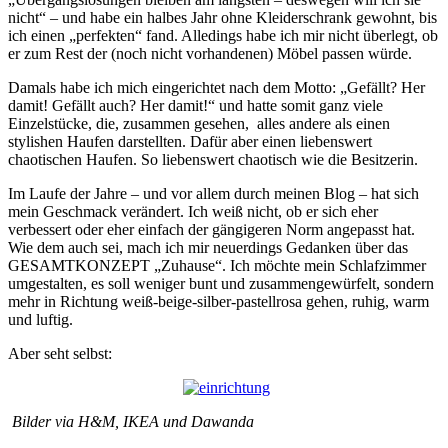
nicht“ – und habe ein halbes Jahr ohne Kleiderschrank gewohnt, bis
ich einen „perfekten“ fand. Alledings habe ich mir nicht überlegt, ob
er zum Rest der (noch nicht vorhandenen) Möbel passen würde.
Damals habe ich mich eingerichtet nach dem Motto: „Gefällt? Her
damit! Gefällt auch? Her damit!“ und hatte somit ganz viele
Einzelstücke, die, zusammen gesehen, alles andere als einen
stylishen Haufen darstellten. Dafür aber einen liebenswert
chaotischen Haufen. So liebenswert chaotisch wie die Besitzerin.
Im Laufe der Jahre – und vor allem durch meinen Blog – hat sich
mein Geschmack verändert. Ich weiß nicht, ob er sich eher
verbessert oder eher einfach der gängigeren Norm angepasst hat.
Wie dem auch sei, mach ich mir neuerdings Gedanken über das
GESAMTKONZEPT „Zuhause“. Ich möchte mein Schlafzimmer
umgestalten, es soll weniger bunt und zusammengewürfelt, sondern
mehr in Richtung weiß-beige-silber-pastellrosa gehen, ruhig, warm
und luftig.
Aber seht selbst:
Bilder via H&M, IKEA und Dawanda