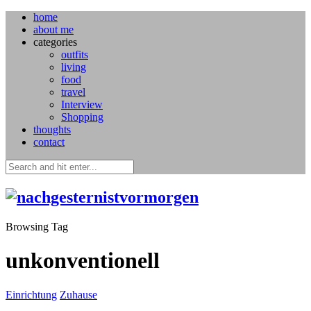
home
about me
categories
outfits
living
food
travel
Interview
Shopping
thoughts
contact
Browsing Tag
unkonventionell
Einrichtung
Zuhause