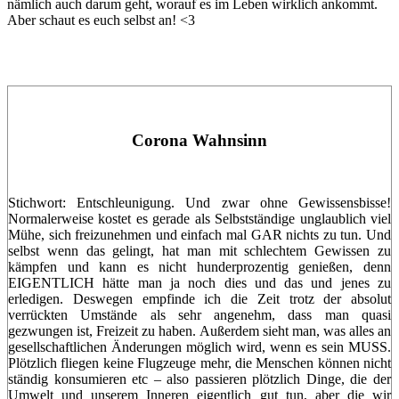
nämlich auch darum geht, worauf es im Leben wirklich ankommt.
Aber schaut es euch selbst an! <3
Corona Wahnsinn
Stichwort: Entschleunigung. Und zwar ohne Gewissensbisse!
Normalerweise kostet es gerade als Selbstständige unglaublich viel
Mühe, sich freizunehmen und einfach mal GAR nichts zu tun. Und
selbst wenn das gelingt, hat man mit schlechtem Gewissen zu
kämpfen und kann es nicht hunderprozentig genießen, denn
EIGENTLICH hätte man ja noch dies und das und jenes zu
erledigen. Deswegen empfinde ich die Zeit trotz der absolut
verrückten Umstände als sehr angenehm, dass man quasi
gezwungen ist, Freizeit zu haben. Außerdem sieht man, was alles an
gesellschaftlichen Änderungen möglich wird, wenn es sein MUSS.
Plötzlich fliegen keine Flugzeuge mehr, die Menschen können nicht
ständig konsumieren etc – also passieren plötzlich Dinge, die der
Umwelt und unserem Inneren eigentlich gut tun, aber die wir