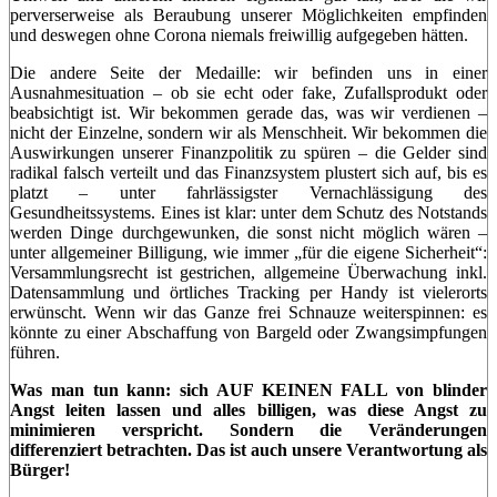
perverserweise als Beraubung unserer Möglichkeiten empfinden
und deswegen ohne Corona niemals freiwillig aufgegeben hätten.
Die andere Seite der Medaille: wir befinden uns in einer
Ausnahmesituation – ob sie echt oder fake, Zufallsprodukt oder
beabsichtigt ist. Wir bekommen gerade das, was wir verdienen –
nicht der Einzelne, sondern wir als Menschheit. Wir bekommen die
Auswirkungen unserer Finanzpolitik zu spüren – die Gelder sind
radikal falsch verteilt und das Finanzsystem plustert sich auf, bis es
platzt – unter fahrlässigster Vernachlässigung des
Gesundheitssystems. Eines ist klar: unter dem Schutz des Notstands
werden Dinge durchgewunken, die sonst nicht möglich wären –
unter allgemeiner Billigung, wie immer „für die eigene Sicherheit“:
Versammlungsrecht ist gestrichen, allgemeine Überwachung inkl.
Datensammlung und örtliches Tracking per Handy ist vielerorts
erwünscht. Wenn wir das Ganze frei Schnauze weiterspinnen: es
könnte zu einer Abschaffung von Bargeld oder Zwangsimpfungen
führen.
Was man tun kann:
sich AUF KEINEN FALL von blinder
Angst leiten lassen und alles billigen, was diese Angst zu
minimieren verspricht. Sondern die Veränderungen
differenziert betrachten. Das ist auch unsere Verantwortung als
Bürger!