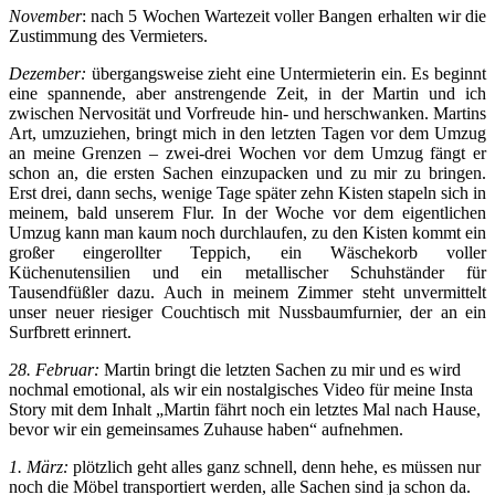
November
: nach 5 Wochen Wartezeit voller Bangen erhalten wir die
Zustimmung des Vermieters.
Dezember:
übergangsweise zieht eine Untermieterin ein. Es beginnt
eine spannende, aber anstrengende Zeit, in der Martin und ich
zwischen Nervosität und Vorfreude hin- und herschwanken. Martins
Art, umzuziehen, bringt mich in den letzten Tagen vor dem Umzug
an meine Grenzen – zwei-drei Wochen vor dem Umzug fängt er
schon an, die ersten Sachen einzupacken und zu mir zu bringen.
Erst drei, dann sechs, wenige Tage später zehn Kisten stapeln sich in
meinem, bald unserem Flur. In der Woche vor dem eigentlichen
Umzug kann man kaum noch durchlaufen, zu den Kisten kommt ein
großer eingerollter Teppich, ein Wäschekorb voller
Küchenutensilien und ein metallischer Schuhständer für
Tausendfüßler dazu. Auch in meinem Zimmer steht unvermittelt
unser neuer riesiger Couchtisch mit Nussbaumfurnier, der an ein
Surfbrett erinnert.
28. Februar:
Martin bringt die letzten Sachen zu mir und es wird
nochmal emotional, als wir ein nostalgisches Video für meine Insta
Story mit dem Inhalt „Martin fährt noch ein letztes Mal nach Hause,
bevor wir ein gemeinsames Zuhause haben“ aufnehmen.
1. März:
plötzlich geht alles ganz schnell, denn hehe, es müssen nur
noch die Möbel transportiert werden, alle Sachen sind ja schon da.