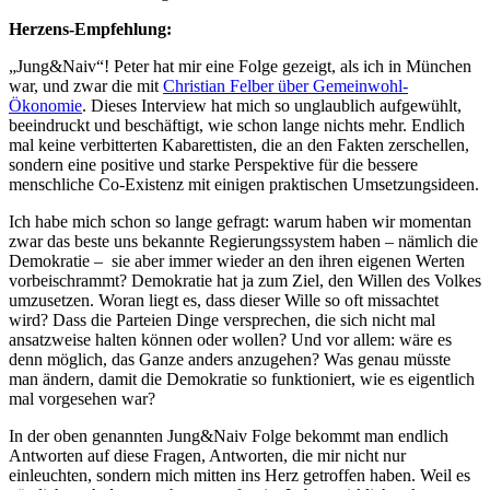
Herzens-Empfehlung:
„Jung&Naiv“! Peter hat mir eine Folge gezeigt, als ich in München
war, und zwar die mit
Christian Felber über Gemeinwohl-
Ökonomie
. Dieses Interview hat mich so unglaublich aufgewühlt,
beeindruckt und beschäftigt, wie schon lange nichts mehr. Endlich
mal keine verbitterten Kabarettisten, die an den Fakten zerschellen,
sondern eine positive und starke Perspektive für die bessere
menschliche Co-Existenz mit einigen praktischen Umsetzungsideen.
Ich habe mich schon so lange gefragt: warum haben wir momentan
zwar das beste uns bekannte Regierungssystem haben – nämlich die
Demokratie – sie aber immer wieder an den ihren eigenen Werten
vorbeischrammt? Demokratie hat ja zum Ziel, den Willen des Volkes
umzusetzen. Woran liegt es, dass dieser Wille so oft missachtet
wird? Dass die Parteien Dinge versprechen, die sich nicht mal
ansatzweise halten können oder wollen? Und vor allem: wäre es
denn möglich, das Ganze anders anzugehen? Was genau müsste
man ändern, damit die Demokratie so funktioniert, wie es eigentlich
mal vorgesehen war?
In der oben genannten Jung&Naiv Folge bekommt man endlich
Antworten auf diese Fragen, Antworten, die mir nicht nur
einleuchten, sondern mich mitten ins Herz getroffen haben. Weil es