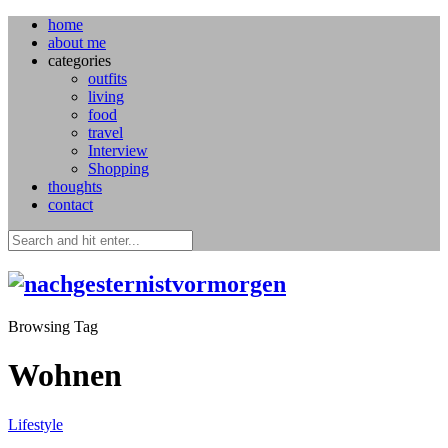
home
about me
categories
outfits
living
food
travel
Interview
Shopping
thoughts
contact
Browsing Tag
Wohnen
Lifestyle