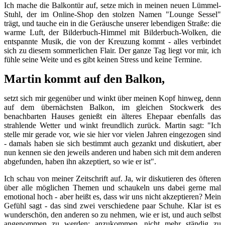
Ich mache die Balkontür auf, setze mich in meinen neuen Lümmel-
Stuhl, der im Online-Shop den stolzen Namen "Lounge Sessel"
trägt, und tauche ein in die Geräusche unserer lebendigen Straße: die
warme Luft, der Bilderbuch-Himmel mit Bilderbuch-Wolken, die
entspannte Musik, die von der Kreuzung kommt - alles verbindet
sich zu diesem sommerlichen Flair. Der ganze Tag liegt vor mir, ich
fühle seine Weite und es gibt keinen Stress und keine Termine.
Martin kommt auf den Balkon,
setzt sich mir gegenüber und winkt über meinen Kopf hinweg, denn
auf dem übernächsten Balkon, im gleichen Stockwerk des
benachbarten Hauses genießt ein älteres Ehepaar ebenfalls das
strahlende Wetter und winkt freundlich zurück. Martin sagt: "Ich
stelle mir gerade vor, wie sie hier vor vielen Jahren eingezogen sind
- damals haben sie sich bestimmt auch gezankt und diskutiert, aber
nun kennen sie den jeweils anderen und haben sich mit dem anderen
abgefunden, haben ihn akzeptiert, so wie er ist".
Ich schau von meiner Zeitschrift auf. Ja, wir diskutieren des öfteren
über alle möglichen Themen und schaukeln uns dabei gerne mal
emotional hoch - aber heißt es, dass wir uns nicht akzeptieren? Mein
Gefühl sagt - das sind zwei verschiedene paar Schuhe. Klar ist es
wunderschön, den anderen so zu nehmen, wie er ist, und auch selbst
angenommen zu werden; anzukommen, nicht mehr ständig zu