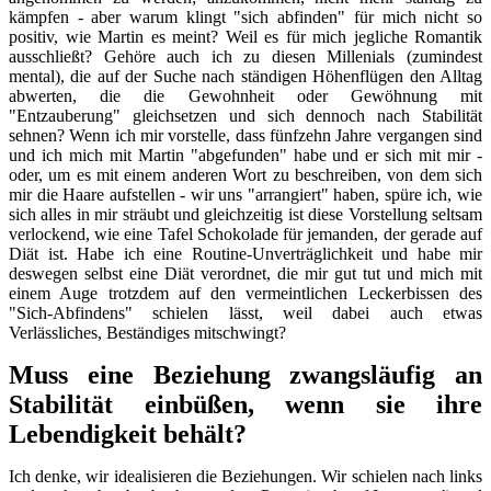
kämpfen - aber warum klingt "sich abfinden" für mich nicht so
positiv, wie Martin es meint? Weil es für mich jegliche Romantik
ausschließt? Gehöre auch ich zu diesen Millenials (zumindest
mental), die auf der Suche nach ständigen Höhenflügen den Alltag
abwerten, die die Gewohnheit oder Gewöhnung mit
"Entzauberung" gleichsetzen und sich dennoch nach Stabilität
sehnen? Wenn ich mir vorstelle, dass fünfzehn Jahre vergangen sind
und ich mich mit Martin "abgefunden" habe und er sich mit mir -
oder, um es mit einem anderen Wort zu beschreiben, von dem sich
mir die Haare aufstellen - wir uns "arrangiert" haben, spüre ich, wie
sich alles in mir sträubt und gleichzeitig ist diese Vorstellung seltsam
verlockend, wie eine Tafel Schokolade für jemanden, der gerade auf
Diät ist. Habe ich eine Routine-Unverträglichkeit und habe mir
deswegen selbst eine Diät verordnet, die mir gut tut und mich mit
einem Auge trotzdem auf den vermeintlichen Leckerbissen des
"Sich-Abfindens" schielen lässt, weil dabei auch etwas
Verlässliches, Beständiges mitschwingt?
Muss eine Beziehung zwangsläufig an
Stabilität einbüßen, wenn sie ihre
Lebendigkeit behält?
Ich denke, wir idealisieren die Beziehungen. Wir schielen nach links