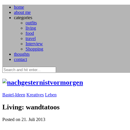
home
about me
categories
outfits
living
food
travel
Interview
Shopping
thoughts
contact
Bastel-Ideen
Kreatives
Leben
Living: wandtatoos
Posted on 21. Juli 2013