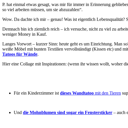
P. hat einmal etwas gesagt, was mir für immer in Erinnerung geblieben
so viel arbeiten müssen, um sie abzuzahlen“.
Wow. Da dachte ich mir – genau! Was ist eigentlich Lebensqualität? S
Demnach bin ich ziemlich reich – ich versuche, nicht zu viel zu arbe
weniger Money in Kauf.
Langes Vorwort – kurzer Sinn: heute geht es um Einrichtung. Man soll
weiße Möbel mit bunten Textilien vervollständigt (Kissen etc) und mi
Tatoos für Wände
.
Hier eine Collage mit Inspirationen: (wenn ihr wissen wollt, woher d
Für ein Kinderzimmer ist
dieses Wandtatoo
mit den Tieren
sup
Und
die Mohnblumen sind sogar ein Fenstersticker
– auch e