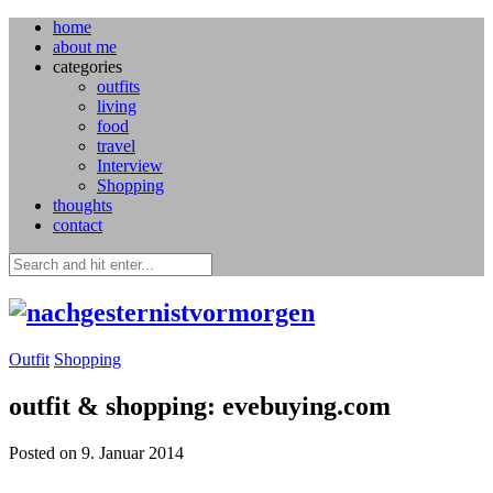
home
about me
categories
outfits
living
food
travel
Interview
Shopping
thoughts
contact
Outfit
Shopping
outfit & shopping: evebuying.com
Posted on 9. Januar 2014