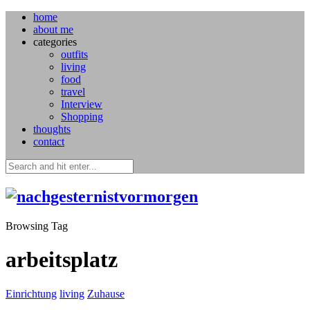
home
about me
categories
outfits
living
food
travel
Interview
Shopping
thoughts
contact
Browsing Tag
arbeitsplatz
Einrichtung
living
Zuhause