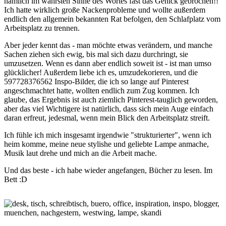
nämlich im wahrsten Sinne des Wortes fast das Genick gebrochen!!
Ich hatte wirklich große Nackenprobleme und wollte außerdem
endlich den allgemein bekannten Rat befolgen, den Schlafplatz vom
Arbeitsplatz zu trennen.
Aber jeder kennt das - man möchte etwas verändern, und manche
Sachen ziehen sich ewig, bis mal sich dazu durchringt, sie
umzusetzen. Wenn es dann aber endlich soweit ist - ist man umso
glücklicher! Außerdem liebe ich es, umzudekorieren, und die
597728376562 Inspo-Bilder, die ich so lange auf Pinterest
angeschmachtet hatte, wollten endlich zum Zug kommen. Ich
glaube, das Ergebnis ist auch ziemlich Pinterest-tauglich geworden,
aber das viel Wichtigere ist natürlich, dass sich mein Auge einfach
daran erfreut, jedesmal, wenn mein Blick den Arbeitsplatz streift.
Ich fühle ich mich insgesamt irgendwie "strukturierter", wenn ich
heim komme, meine neue stylishe und geliebte Lampe anmache,
Musik laut drehe und mich an die Arbeit mache.
Und das beste - ich habe wieder angefangen, Bücher zu lesen. Im
Bett :D