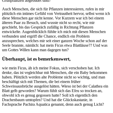
Grünpflanzen abgebildet sind?
Auch Menschen, die sich für Pflanzen interessieren, rufen in mir
plötzlich ein intimes Gefühl von Vertrautheit hervor, selbst wenn ich
diese Menschen gar nicht kenne. Vor Kurzem war ich bei einem
älteren Paar zu Besuch, und wusste nicht so recht, wie mir
geschieht, bis das Gespräch zufällig in Richtung Pflanzen
entwickelte. Augenblicklich fühlte ich mich mit diesen Menschen
verbunden und ergriff die Chance, endlich ein Problem
anzusprechen, welches mir seit einer ganzen Woche schon auf der
Seele brannte, nämlich: hat mein Ficus etwa Blattläuse?? Und was
um Gottes Willen kann man dagegen tun?
Überhaupt, ist es bemerkenswert,
wie mein Ficus, äh ich meine Fokus, sich verschoben hat. Ich
denke, das ist vegleichbar mit Menschen, die ein Baby bekommen
haben. Plötzlich werden alte Probleme nicht so wichtig, und man
beschäftigt sich mit Themen, die bei einem früher
Schweissausbrüche ausgelöst hätten. Wieso ist bei der Calathea ein
Blatt gelb geworden? Warum fühlt sich das Efeu so trocken an,
obwohl ich es genug gegossen hatte? Soll ich eigentlich den
Drachenbaum umtopfen? Und hat die Glückskastanie, in
Fachsprache Pachira Aquatica genannt, denn auch genug Licht?