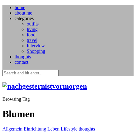
home
about me
categories
outfits
living
food
travel
Interview
Shopping
thoughts
contact
Browsing Tag
Blumen
Allgemein
Einrichtung
Leben
Lifestyle
thoughts