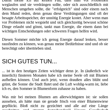
Damit meine ich auf keinen Fall, dass man vor Problemen
weglaufen und sie verdrängen sollte, oder sich ausschließlich mit
Menschen umgeben sollte, die "erfolgreich" sind oder einem nach
dem Mund reden, denn genau diese Verdrängungen sind oft der
besagte Arbeitsspeicher, der unnötig Energie kostet. Aber wenn man
vor Problemen nicht wegsieht und sich gleichzeitig bewusst schöne
Dinge erlaubt und gönnt, tankt man Energie, die einem dann bei
wichtigen Entscheidungen oder schweren Fragen helfen wird.
Diesen Sommer möchte ich genug Energie darauf lenken, besser
rausfinden zu können, was genau meine Bedürfnisse sind und ob sie
berechtigt oder übertrieben sind.
SICH GUTES TUN...
... ist in den heutigen Zeiten wichtiger denn je. In (äußerlich wie
innerlich) finsteren Monaten habe ich meine Seele oft mit Blumen
aufhellen können. Und auch jetzt, wenn draußen alles blüht und
grünt, die Sonne die Stadt flutet und die Luft wohlig-warm ist, liebe
ich es, den Sommer in Blumenform zuhause zu haben.
Was mir bei meinen Blumen am allerwichtigsten ist: sie sollen
aussehen, als hätte man sie gerade frisch von einer Blumenwiese
gepflückt. Bloß nicht zu gezüchtet und alle auf eine Länge