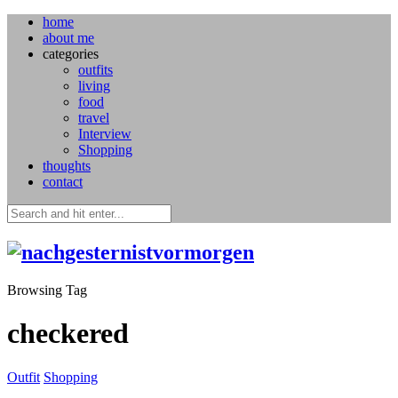
home
about me
categories
outfits
living
food
travel
Interview
Shopping
thoughts
contact
Browsing Tag
checkered
Outfit
Shopping