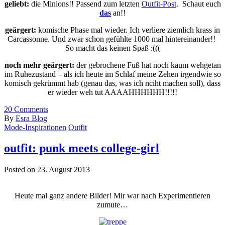
geliebt:
die Minions!! Passend zum letzten
Outfit-Post
. Schaut euch
das
an!!
geärgert:
komische Phase mal wieder. Ich verliere ziemlich krass in
Carcassonne. Und zwar schon gefühlte 1000 mal hintereinander!!
So macht das keinen Spaß :(((
noch mehr geärgert:
der gebrochene Fuß hat noch kaum wehgetan
im Ruhezustand – als ich heute im Schlaf meine Zehen irgendwie so
komisch gekrümmt hab (genau das, was ich nciht machen soll), dass
er wieder weh tut AAAAHHHHHH!!!!!
20
Comments
By
Esra Blog
Mode-Inspirationen
Outfit
outfit: punk meets college-girl
Posted on 23. August 2013
Heute mal ganz andere Bilder! Mir war nach Experimentieren
zumute…