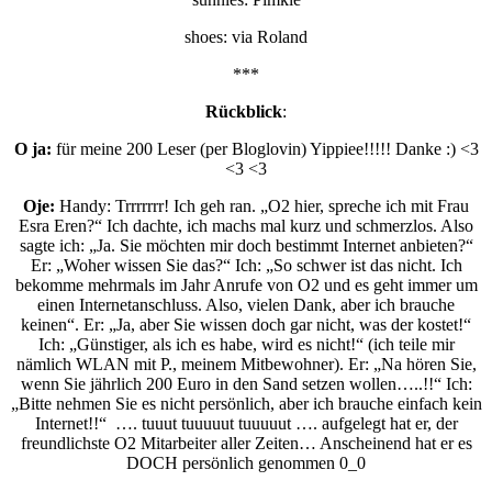
shoes: via Roland
***
Rückblick
:
O ja:
für meine 200 Leser (per Bloglovin) Yippiee!!!!! Danke :) <3
<3 <3
Oje:
Handy: Trrrrrrr! Ich geh ran. „O2 hier, spreche ich mit Frau
Esra Eren?“ Ich dachte, ich machs mal kurz und schmerzlos. Also
sagte ich: „Ja. Sie möchten mir doch bestimmt Internet anbieten?“
Er: „Woher wissen Sie das?“ Ich: „So schwer ist das nicht. Ich
bekomme mehrmals im Jahr Anrufe von O2 und es geht immer um
einen Internetanschluss. Also, vielen Dank, aber ich brauche
keinen“. Er: „Ja, aber Sie wissen doch gar nicht, was der kostet!“
Ich: „Günstiger, als ich es habe, wird es nicht!“ (ich teile mir
nämlich WLAN mit P., meinem Mitbewohner). Er: „Na hören Sie,
wenn Sie jährlich 200 Euro in den Sand setzen wollen…..!!“ Ich:
„Bitte nehmen Sie es nicht persönlich, aber ich brauche einfach kein
Internet!!“ …. tuuut tuuuuut tuuuuut …. aufgelegt hat er, der
freundlichste O2 Mitarbeiter aller Zeiten… Anscheinend hat er es
DOCH persönlich genommen 0_0