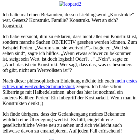
Ich hatte mal einen Bekannten, dessen Lieblingswort „Konstrukte“
war. Gesetz? Konstrukt. Familie? Konstrukt. Wert an sich?
Konstrukt.
Ich habe versucht, ihm zu erklären, dass nicht alles ein Konstrukt ist,
sondern manche Sachen OBJEKTIV gesehen werden können. Zum
Beispiel Perlen. „Warum sind sie wertvoll?“,- fragte er. „Weil sie
selten sind“, sagte ich hilflos. „Wenn etwas schwer zu bekommen
ist, steigt sein Wert, ist doch logisch! Oder?…“ „Nein“, sagte er,
„Auch das ist ein Konstrukt. Wer sagt, dass das, was es besonders
oft gibt, nicht am Wertvollsten ist“?
Nach dieser philosophischen Einleitung möchte ich euch
mein erstes
echtes und wertvolles Schmuckstück
zeigen. Ich habe schon
Silberringe mit Halbedelsteinen, aber das hier ist nochmal ein
anderes Kaliber. Perlen! Ein Inbegriff der Kostbarkeit. Wenn man in
Konstrukten denkt ;)
Ich finde übrigens, dass der Gedankengang meines Bekannten
wirklich eine Überlegung wert ist. Es hilft, eingefahrene
gesellschaftliche Werte neu zu sehen und sich vielleicht auch
teilweise davon zu emanzipieren. Auf jeden Fall erfrischend!