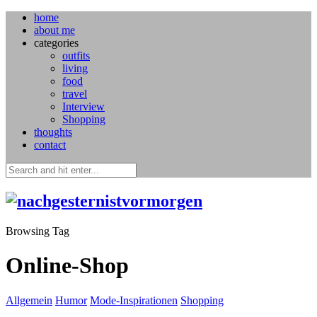
home
about me
categories
outfits
living
food
travel
Interview
Shopping
thoughts
contact
Browsing Tag
Online-Shop
Allgemein
Humor
Mode-Inspirationen
Shopping