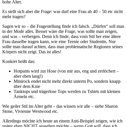
hohe Alter.
Es stellt sich aber die Frage: was darf eine Frau ab 40 – 50 etc nicht
mehr tragen?
Sagen wir so – die Fragestellung finde ich falsch. „Dürfen“ soll man
in der Mode alles. Besser wäre die Frage, was sollte man zeigen,
und was – verbergen. Denn ich finde, dass vom Stil her eine ältere
Frau dasselbe tragen kann, wie eine Teenie oder Studentin. Nur
sollte man darauf achten, dass man problematische Regionen seines
Körpers nicht zeigt. Das ist alles!
Konkret heißt das:
Hotpants wird zur Hose (von mir aus, eng und zerlöchert –
aber eben lang!)
Minirock endet nicht mehr direkt unterm Po, sondern knapp
über dem Knie
Tanktops und trägerlose Tops werden zu Tshirts mit kleinen
Ärmeln etc.
Wie geiler Stil im Alter geht – das wissen wir alle – siehe Sharon
Stone, Vivienne Westwood etc.
Allerdings möchte ich heute an einem Anti-Beispiel zeigen, wie ich
später eben NICHT aussehen möchte – wenn Gott will, dass ich