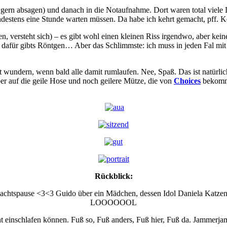
 so gern absagen) und danach in die Notaufnahme. Dort waren total vie
ndestens eine Stunde warten müssen. Da habe ich kehrt gemacht, pff. Ke
, versteht sich) – es gibt wohl einen kleinen Riss irgendwo, aber keine
 dafür gibts Röntgen… Aber das Schlimmste: ich muss in jeden Fal mit
ht wundern, wenn bald alle damit rumlaufen. Nee, Spaß. Das ist natür
er auf die geile Hose und noch geilere Mütze, die von
Choices
bekomme
Rückblick:
chtspause <3<3 Guido über ein Mädchen, dessen Idol Daniela Katzenbe
LOOOOOOL
t einschlafen können. Fuß so, Fuß anders, Fuß hier, Fuß da. Jammerj