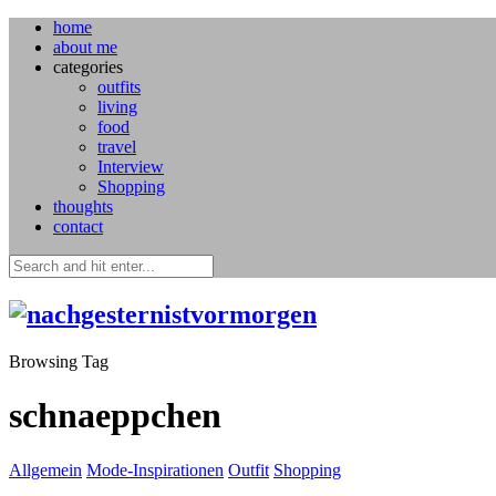
home
about me
categories
outfits
living
food
travel
Interview
Shopping
thoughts
contact
Browsing Tag
schnaeppchen
Allgemein
Mode-Inspirationen
Outfit
Shopping