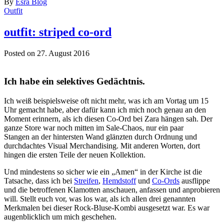
By
Esra Blog
Outfit
outfit: striped co-ord
Posted on 27. August 2016
Ich habe ein selektives Gedächtnis.
Ich weiß beispielsweise oft nicht mehr, was ich am Vortag um 15
Uhr gemacht habe, aber dafür kann ich mich noch genau an den
Moment erinnern, als ich diesen Co-Ord bei Zara hängen sah. Der
ganze Store war noch mitten im Sale-Chaos, nur ein paar
Stangen an der hintersten Wand glänzten durch Ordnung und
durchdachtes Visual Merchandising. Mit anderen Worten, dort
hingen die ersten Teile der neuen Kollektion.
Und mindestens so sicher wie ein „Amen“ in der Kirche ist die
Tatsache, dass ich bei
Streifen
,
Hemdstoff
und
Co-Ords
ausflippe
und die betroffenen Klamotten anschauen, anfassen und anprobieren
will. Stellt euch vor, was los war, als ich allen drei genannten
Merkmalen bei dieser Rock-Bluse-Kombi ausgesetzt war. Es war
augenblicklich um mich geschehen.