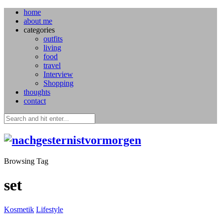
home
about me
categories
outfits
living
food
travel
Interview
Shopping
thoughts
contact
Browsing Tag
set
Kosmetik
Lifestyle