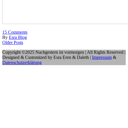
15
Comments
By
Esra Blog
Older Posts
Copyright ©2025 Nachgestern ist vormorgen | All Rights Reserved |
Designed & Customized by Esra Eren & Daleth |
Impressum
&
Datenschutzerklärung