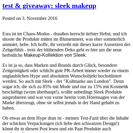
test & giveaway: sleek makeup
Posted on 3. November 2016
Esra ist im Chaos-Modus - draußen herrscht tiefster Hebst, und ich
shoote die Produkte mitten im Blumenmeer, was eher sommerlich
anmutet, hehe. Ich hoffe, ihr verzeiht mir dieses kurze Aussetzen des
Zeitgefühls - trotz der blühenden Deko geht es hier um die neue
herbstliche
Makeup-Kollektion von Sleek
.
Es ist ja so, dass Marken und Brands durch Glück, besondere
Zeitgeistigkeit oder schlicht gute PR-Arbeit immer wieder zu einem
unglaublichen Hype und absolutem Wunschobjekt hochstilisiert
werden. So auch mit Sleek - der "Kultmarke aus London". Denn
sogar ich, die sich zu 85% mit Mode und nur zu 15% mit Kosmetik
beschäftigt (wenn überhaupt!), wollte unbedingt Sleek Produkte
ausprobieren und war von vorne herein vom Hörensagen von der
Marke überzeugt, ohne sie selbst jemals in der Hand gehabt zu
haben.
Ob etwas an dem Hype dran ist - meinen Test-Fazit über die Inhalte
der schicken Verpackungen (ich liebe den schwarzen Design!)
könnt ihr in diesem Post lesen und ein Paar Produkte auch