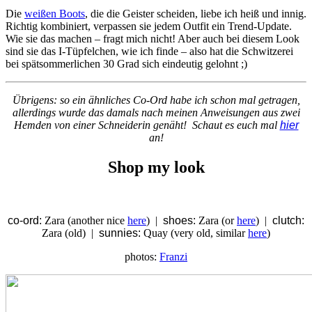
Die
weißen Boots
, die die Geister scheiden, liebe ich heiß und innig.
Richtig kombiniert, verpassen sie jedem Outfit ein Trend-Update.
Wie sie das machen – fragt mich nicht! Aber auch bei diesem Look
sind sie das I-Tüpfelchen, wie ich finde – also hat die Schwitzerei
bei spätsommerlichen 30 Grad sich eindeutig gelohnt ;)
Übrigens: so ein ähnliches Co-Ord habe ich schon mal getragen,
allerdings wurde das damals nach meinen Anweisungen aus zwei
Hemden von einer Schneiderin genäht! Schaut es euch mal
hier
an!
Shop my look
co-ord:
Zara (another nice
here
) |
shoes:
Zara (or
here
) |
clutch:
Zara (old) |
sunnies:
Quay (very old, similar
here
)
photos:
Franzi