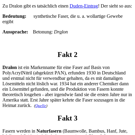
Zu Dralon gibt es tatsächlich einen
Duden-Eintrag
! Der sieht so aus:
Bedeutung:
synthetische Faser, die u. a. wollartige Gewebe
ergibt
Aussprache:
Betonung:
Dr
a
lon
Fakt 2
Dralon
ist ein Markenname für eine Faser auf Basis von
PolyAcrylNitril (abgekürzt PAN), erfunden 1930 in Deutschland
und erstmal nicht für verwendbar gehalten, da es mit damaligen
Lösemitteln nicht löslich war. 1934 hat ein anderer Chemiker dann
ein Lösemittel gefunden, und die Produktion von Fasern konnte
theoretisch losgehen - aber irgendwie fand sie die ersten Jahre nur in
Amerika statt. Erst Jahre später kehrte die Faser sozusagen in die
Heimat zurück.
(
Quelle
)
Fakt 3
Fasern werden in
Naturfasern
(Baumwolle, Bambus, Hanf, Jute,