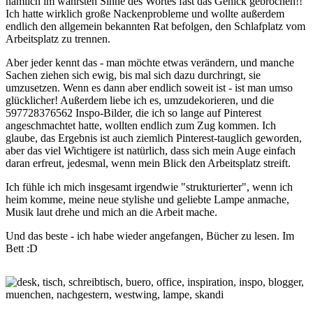
nämlich im wahrsten Sinne des Wortes fast das Genick gebrochen!!
Ich hatte wirklich große Nackenprobleme und wollte außerdem
endlich den allgemein bekannten Rat befolgen, den Schlafplatz vom
Arbeitsplatz zu trennen.
Aber jeder kennt das - man möchte etwas verändern, und manche
Sachen ziehen sich ewig, bis mal sich dazu durchringt, sie
umzusetzen. Wenn es dann aber endlich soweit ist - ist man umso
glücklicher! Außerdem liebe ich es, umzudekorieren, und die
597728376562 Inspo-Bilder, die ich so lange auf Pinterest
angeschmachtet hatte, wollten endlich zum Zug kommen. Ich
glaube, das Ergebnis ist auch ziemlich Pinterest-tauglich geworden,
aber das viel Wichtigere ist natürlich, dass sich mein Auge einfach
daran erfreut, jedesmal, wenn mein Blick den Arbeitsplatz streift.
Ich fühle ich mich insgesamt irgendwie "strukturierter", wenn ich
heim komme, meine neue stylishe und geliebte Lampe anmache,
Musik laut drehe und mich an die Arbeit mache.
Und das beste - ich habe wieder angefangen, Bücher zu lesen. Im
Bett :D