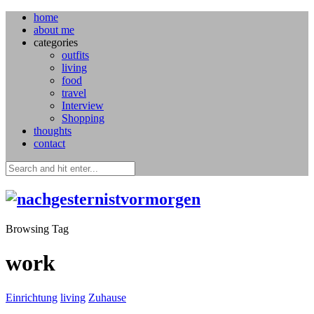
home
about me
categories
outfits
living
food
travel
Interview
Shopping
thoughts
contact
Browsing Tag
work
Einrichtung
living
Zuhause