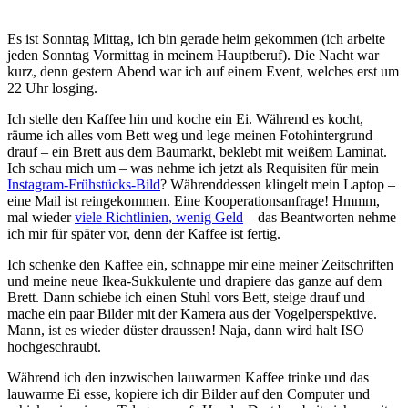
Es ist Sonntag Mittag, ich bin gerade heim gekommen (ich arbeite
jeden Sonntag Vormittag in meinem Hauptberuf). Die Nacht war
kurz, denn gestern Abend war ich auf einem Event, welches erst um
22 Uhr losging.
Ich stelle den Kaffee hin und koche ein Ei. Während es kocht,
räume ich alles vom Bett weg und lege meinen Fotohintergrund
drauf – ein Brett aus dem Baumarkt, beklebt mit weißem Laminat.
Ich schau mich um – was nehme ich jetzt als Requisiten für mein
Instagram-Frühstücks-Bild
? Währenddessen klingelt mein Laptop –
eine Mail ist reingekommen. Eine Kooperationsanfrage! Hmmm,
mal wieder
viele Richtlinien, wenig Geld
– das Beantworten nehme
ich mir für später vor, denn der Kaffee ist fertig.
Ich schenke den Kaffee ein, schnappe mir eine meiner Zeitschriften
und meine neue Ikea-Sukkulente und drapiere das ganze auf dem
Brett. Dann schiebe ich einen Stuhl vors Bett, steige drauf und
mache ein paar Bilder mit der Kamera aus der Vogelperspektive.
Mann, ist es wieder düster draussen! Naja, dann wird halt ISO
hochgeschraubt.
Während ich den inzwischen lauwarmen Kaffee trinke und das
lauwarme Ei esse, kopiere ich dir Bilder auf den Computer und