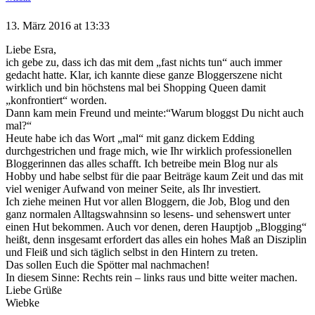
13. März 2016 at 13:33
Liebe Esra,
ich gebe zu, dass ich das mit dem „fast nichts tun“ auch immer
gedacht hatte. Klar, ich kannte diese ganze Bloggerszene nicht
wirklich und bin höchstens mal bei Shopping Queen damit
„konfrontiert“ worden.
Dann kam mein Freund und meinte:“Warum bloggst Du nicht auch
mal?“
Heute habe ich das Wort „mal“ mit ganz dickem Edding
durchgestrichen und frage mich, wie Ihr wirklich professionellen
Bloggerinnen das alles schafft. Ich betreibe mein Blog nur als
Hobby und habe selbst für die paar Beiträge kaum Zeit und das mit
viel weniger Aufwand von meiner Seite, als Ihr investiert.
Ich ziehe meinen Hut vor allen Bloggern, die Job, Blog und den
ganz normalen Alltagswahnsinn so lesens- und sehenswert unter
einen Hut bekommen. Auch vor denen, deren Hauptjob „Blogging“
heißt, denn insgesamt erfordert das alles ein hohes Maß an Disziplin
und Fleiß und sich täglich selbst in den Hintern zu treten.
Das sollen Euch die Spötter mal nachmachen!
In diesem Sinne: Rechts rein – links raus und bitte weiter machen.
Liebe Grüße
Wiebke