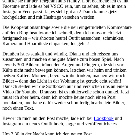
schicke sie mir per Telegram aufs Handy. Dort bearbeite ich es mit
Facetune und lade es bei VSCO rein, um zu sehen, ob es in mein
Instagram Feed passt. Ja, es sieht gut aus! Dann kann es jetzt
hochgeladen und mit Hashtags versehen werden.
Die Kooperationsanfrage sowie die neu eingetrudelten Kommentare
auf dem Blog beantworte ich schnell, denn ich muss mich jetzt
fertigmachen – wir shooten heute! Outfit aussuchen, schminken,
Kamera und Haarbürste einpacken, los gehts!
Draußen ist es saukalt und windig. Diana und ich reissen uns
zusammen und machen eine gute Miene zum bösen Spiel. Nach
jeweils 300 Bildern, tränenden Augen und Fingern, die sich vor
Kälte nicht mehr bewegen können, latschen wir heim und trinken
heißen Kaffee. Moment, bevor wir ihn trinken, machen wir noch
Bilder – denn das Licht in der Wohnung ist gerade echt schön!
Danach stellen wir die Softboxen auf und versuchen uns an einem
Video für Youtube. Draussen ist es mittlerweile schon dunkel. Jetzt
muss ich aber heim, denn ich möchte heute noch einen Post
hochladen, und habe dafür weder schon fertig bearbeitete Bilder,
noch einen Text.
Bevor ich mich an den Post mache, lade ich bei
Lookbook
und
Instagram ein neues Outfit hoch, tagge und veröffentliche es.
Um 2.30 in der Nacht kann ich den neuen Post