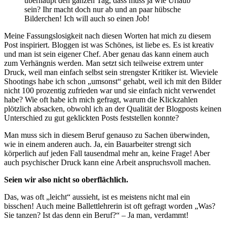
überhaupt den ganzen Tag, dass muss ja wie Urlaub
sein? Ihr macht doch nur ab und an paar hübsche
Bilderchen! Ich will auch so einen Job!
Meine Fassungslosigkeit nach diesen Worten hat mich zu diesem
Post inspiriert. Bloggen ist was Schönes, ist liebe es. Es ist kreativ
und man ist sein eigener Chef. Aber genau das kann einem auch
zum Verhängnis werden. Man setzt sich teilweise extrem unter
Druck, weil man einfach selbst sein strengster Kritiker ist. Wieviele
Shootings habe ich schon „umsonst“ gehabt, weil ich mit den Bilder
nicht 100 prozentig zufrieden war und sie einfach nicht verwendet
habe? Wie oft habe ich mich gefragt, warum die Klickzahlen
plötzlich absacken, obwohl ich an der Qualität der Blogposts keinen
Unterschied zu gut geklickten Posts feststellen konnte?
Man muss sich in diesem Beruf genauso zu Sachen überwinden,
wie in einem anderen auch. Ja, ein Bauarbeiter strengt sich
körperlich auf jeden Fall tausendmal mehr an, keine Frage! Aber
auch psychischer Druck kann eine Arbeit anspruchsvoll machen.
Seien wir also nicht so oberflächlich.
Das, was oft „leicht“ aussieht, ist es meistens nicht mal ein
bisschen! Auch meine Ballettlehrerin ist oft gefragt worden „Was?
Sie tanzen? Ist das denn ein Beruf?“ – Ja man, verdammt!