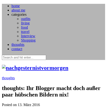
home
about me
categories
outfits
living
food
travel
Interview
Shopping
thoughts
contact
thoughts
thoughts: Ihr Blogger macht doch außer
paar hübschen Bildern nix!
Posted on 13. März 2016