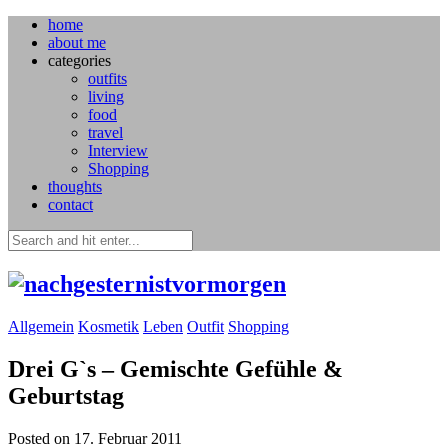
home
about me
categories
outfits
living
food
travel
Interview
Shopping
thoughts
contact
Allgemein
Kosmetik
Leben
Outfit
Shopping
Drei G`s – Gemischte Gefühle &
Geburtstag
Posted on 17. Februar 2011