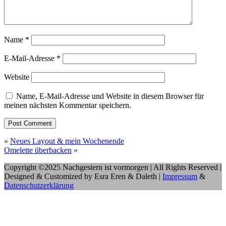
Name
*
E-Mail-Adresse
*
Website
Name, E-Mail-Adresse und Website in diesem Browser für
meinen nächsten Kommentar speichern.
«
Neues Layout & mein Wochenende
Omelette überbacken
»
Copyright ©2025 Nachgestern ist vormorgen | All Rights Reserved |
Designed & Customized by Esra Eren & Daleth |
Impressum
&
Datenschutzerklärung