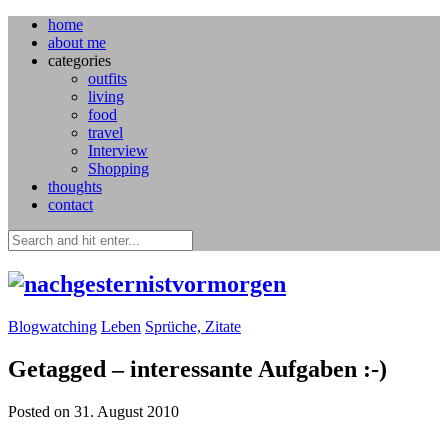
home
about me
categories
outfits
living
food
travel
Interview
Shopping
thoughts
contact
Blogwatching
Leben
Sprüche, Zitate
Getagged – interessante Aufgaben :-)
Posted on 31. August 2010