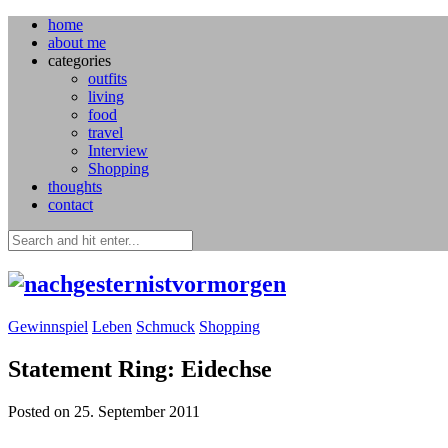
home
about me
categories
outfits
living
food
travel
Interview
Shopping
thoughts
contact
Gewinnspiel
Leben
Schmuck
Shopping
Statement Ring: Eidechse
Posted on 25. September 2011