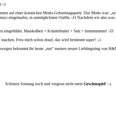
 :-)
nnen auf einer komischen Motto-Geburtstagsparty. Das Motto war: „se
Bunnys eingelaufen, in unmöglichsten Outfits :-O Nachdem wir also was
ben eingebildet. Maiskolben + Kräuterbutter + Salz = hmmmmmm! :-D
chen. Freu mich schon drauf, das wird bestimmt super! :-)
/ Deswegen bekommt ihr heute „nur“ meinen neuen Lieblingsring von H&
Schönen Sonntag noch und vergesst nicht mein
Gewinnspiel
! :-)