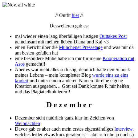
// Outfit
hier
//
Desweiteren gab es:
mal wieder einen lang überfälligen lustigen
Outtakes-Post
gemeinsam mit meinen lieben Diana und Kaj <3
einen Bericht über die
Münchener Pressetage
und was mir da
am besten gefallen hat
eine besondere Mühe habe ich mir für meine
Kooperation mit
Asos
gemacht!!
Aber es war nicht alles so lustig, denn ich hatte den Schock
meines Lebens – mein kompletter Blog
wurde eins zu eins
kopiert
und unter einem anderen Namen für eine eigene
Kreation ausgegeben… Gott sei Dank konnte P. mir helfen
und das Plagiat eliminieren!!
D e z e m b e r
Dezember steht natürlich ganz klar im Zeichen von
Weihnachten
!
Davor gab es aber auch mein erstes eigenständiges
Interview
,
welches leider etwas kurz geraten ist – aber ich übe ja noch :)