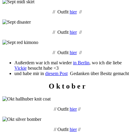
// Outfit
hier
//
// Outfit
hier
//
// Outfit
hier
//
Außerdem war ich mal wieder
in Berlin
, wo ich die liebe
Vickie
besucht habe <3
und habe mir in
diesem Post
Gedanken über Besitz gemacht
O k t o b e r
// Outfit
hier
//
// Outfit
hier
//