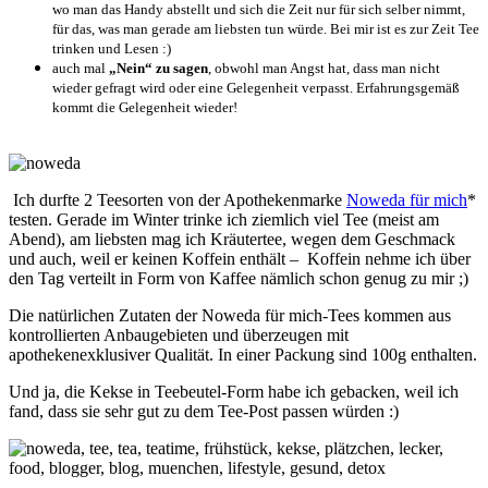
wo man das Handy abstellt und sich die Zeit nur für sich selber nimmt,
für das, was man gerade am liebsten tun würde. Bei mir ist es zur Zeit Tee
trinken und Lesen :)
auch mal
„Nein“ zu sagen
, obwohl man Angst hat, dass man nicht
wieder gefragt wird oder eine Gelegenheit verpasst. Erfahrungsgemäß
kommt die Gelegenheit wieder!
Ich durfte 2 Teesorten von der Apothekenmarke
Noweda für mich
*
testen. Gerade im Winter trinke ich ziemlich viel Tee (meist am
Abend), am liebsten mag ich Kräutertee, wegen dem Geschmack
und auch, weil er keinen Koffein enthält – Koffein nehme ich über
den Tag verteilt in Form von Kaffee nämlich schon genug zu mir ;)
Die natürlichen Zutaten der Noweda für mich-Tees kommen aus
kontrollierten Anbaugebieten und überzeugen mit
apothekenexklusiver Qualität. In einer Packung sind 100g enthalten.
Und ja, die Kekse in Teebeutel-Form habe ich gebacken, weil ich
fand, dass sie sehr gut zu dem Tee-Post passen würden :)