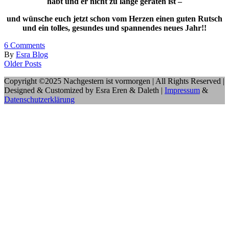
habt und er nicht zu lange geraten ist –
und wünsche euch jetzt schon vom Herzen einen guten Rutsch
und ein tolles, gesundes und spannendes neues Jahr!!
6
Comments
By
Esra Blog
Older Posts
Copyright ©2025 Nachgestern ist vormorgen | All Rights Reserved |
Designed & Customized by Esra Eren & Daleth |
Impressum
&
Datenschutzerklärung