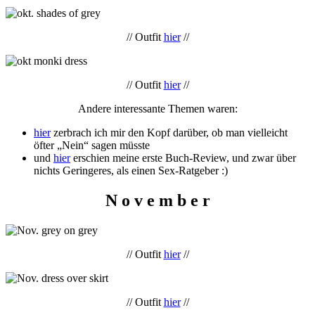
// Outfit
hier
//
// Outfit
hier
//
Andere interessante Themen waren:
hier
zerbrach ich mir den Kopf darüber, ob man vielleicht
öfter „Nein“ sagen müsste
und
hier
erschien meine erste Buch-Review, und zwar über
nichts Geringeres, als einen Sex-Ratgeber :)
N o v e m b e r
// Outfit
hier
//
// Outfit
hier
//