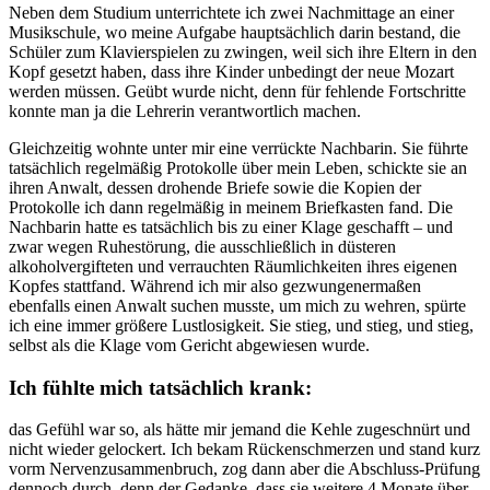
Neben dem Studium unterrichtete ich zwei Nachmittage an einer
Musikschule, wo meine Aufgabe hauptsächlich darin bestand, die
Schüler zum Klavierspielen zu zwingen, weil sich ihre Eltern in den
Kopf gesetzt haben, dass ihre Kinder unbedingt der neue Mozart
werden müssen. Geübt wurde nicht, denn für fehlende Fortschritte
konnte man ja die Lehrerin verantwortlich machen.
Gleichzeitig wohnte unter mir eine verrückte Nachbarin. Sie führte
tatsächlich regelmäßig Protokolle über mein Leben, schickte sie an
ihren Anwalt, dessen drohende Briefe sowie die Kopien der
Protokolle ich dann regelmäßig in meinem Briefkasten fand. Die
Nachbarin hatte es tatsächlich bis zu einer Klage geschafft – und
zwar wegen Ruhestörung, die ausschließlich in düsteren
alkoholvergifteten und verrauchten Räumlichkeiten ihres eigenen
Kopfes stattfand. Während ich mir also gezwungenermaßen
ebenfalls einen Anwalt suchen musste, um mich zu wehren, spürte
ich eine immer größere Lustlosigkeit. Sie stieg, und stieg, und stieg,
selbst als die Klage vom Gericht abgewiesen wurde.
Ich fühlte mich tatsächlich krank:
das Gefühl war so, als hätte mir jemand die Kehle zugeschnürt und
nicht wieder gelockert. Ich bekam Rückenschmerzen und stand kurz
vorm Nervenzusammenbruch, zog dann aber die Abschluss-Prüfung
dennoch durch, denn der Gedanke, dass sie weitere 4 Monate über