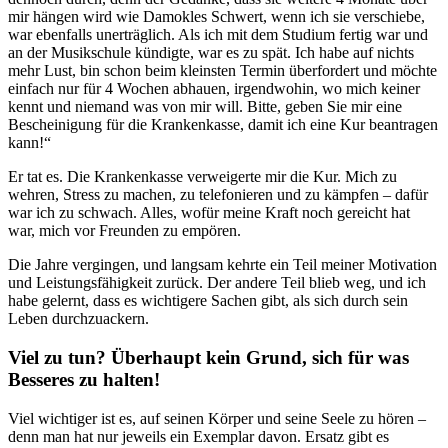
mir hängen wird wie Damokles Schwert, wenn ich sie verschiebe,
war ebenfalls unerträglich. Als ich mit dem Studium fertig war und
an der Musikschule kündigte, war es zu spät. Ich habe auf nichts
mehr Lust, bin schon beim kleinsten Termin überfordert und möchte
einfach nur für 4 Wochen abhauen, irgendwohin, wo mich keiner
kennt und niemand was von mir will. Bitte, geben Sie mir eine
Bescheinigung für die Krankenkasse, damit ich eine Kur beantragen
kann!“
Er tat es. Die Krankenkasse verweigerte mir die Kur. Mich zu
wehren, Stress zu machen, zu telefonieren und zu kämpfen – dafür
war ich zu schwach. Alles, wofür meine Kraft noch gereicht hat
war, mich vor Freunden zu empören.
Die Jahre vergingen, und langsam kehrte ein Teil meiner Motivation
und Leistungsfähigkeit zurück. Der andere Teil blieb weg, und ich
habe gelernt, dass es wichtigere Sachen gibt, als sich durch sein
Leben durchzuackern.
Viel zu tun? Überhaupt kein Grund, sich für was
Besseres zu halten!
Viel wichtiger ist es, auf seinen Körper und seine Seele zu hören –
denn man hat nur jeweils ein Exemplar davon. Ersatz gibt es