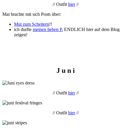
// Outfit
hier
//
Mai brachte mit sich Posts über:
Mut zum Scheitern
!!
ich durfte
meinen lieben P.
ENDLICH hier auf dem Blog
zeigen!
J u n i
// Outfit
hier
//
// Outfit
hier
//