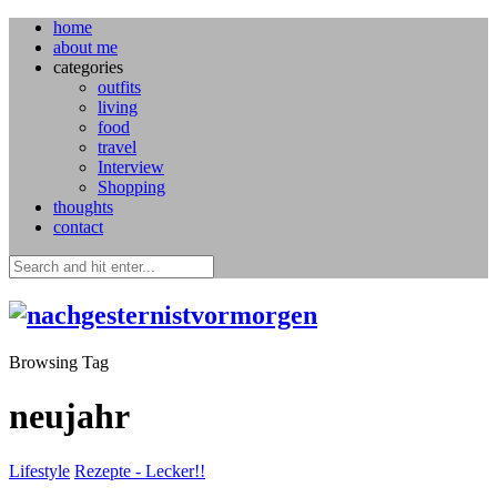
home
about me
categories
outfits
living
food
travel
Interview
Shopping
thoughts
contact
Browsing Tag
neujahr
Lifestyle
Rezepte - Lecker!!