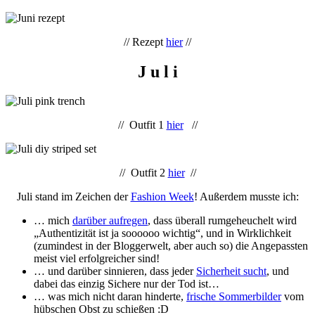
// Rezept
hier
//
J u l i
// Outfit 1
hier
//
// Outfit 2
hier
//
Juli stand im Zeichen der
Fashion Week
! Außerdem musste ich:
… mich
darüber aufregen
, dass überall rumgeheuchelt wird
„Authentizität ist ja soooooo wichtig“, und in Wirklichkeit
(zumindest in der Bloggerwelt, aber auch so) die Angepassten
meist viel erfolgreicher sind!
… und darüber sinnieren, dass jeder
Sicherheit sucht
, und
dabei das einzig Sichere nur der Tod ist…
… was mich nicht daran hinderte,
frische Sommerbilder
vom
hübschen Obst zu schießen :D