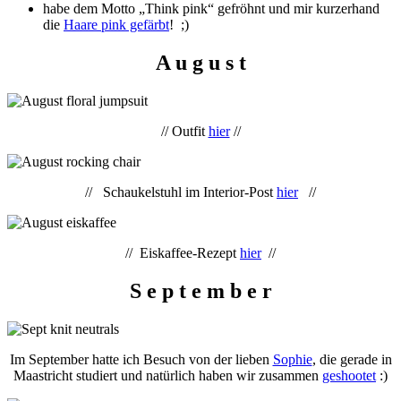
habe dem Motto „Think pink“ gefröhnt und mir kurzerhand
die
Haare pink gefärbt
! ;)
A u g u s t
// Outfit
hier
//
// Schaukelstuhl im Interior-Post
hier
//
// Eiskaffee-Rezept
hier
//
S e p t e m b e r
Im September hatte ich Besuch von der lieben
Sophie
, die gerade in
Maastricht studiert und natürlich haben wir zusammen
geshootet
:)