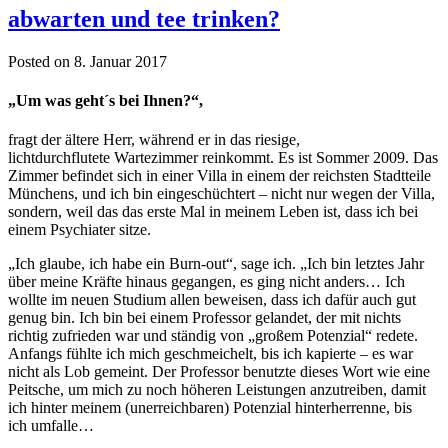
abwarten und tee trinken?
Posted on 8. Januar 2017
„Um was geht´s bei Ihnen?“,
fragt der ältere Herr, während er in das riesige,
lichtdurchflutete Wartezimmer reinkommt. Es ist Sommer 2009. Das
Zimmer befindet sich in einer Villa in einem der reichsten Stadtteile
Münchens, und ich bin eingeschüchtert – nicht nur wegen der Villa,
sondern, weil das das erste Mal in meinem Leben ist, dass ich bei
einem Psychiater sitze.
„Ich glaube, ich habe ein Burn-out“, sage ich. „Ich bin letztes Jahr
über meine Kräfte hinaus gegangen, es ging nicht anders… Ich
wollte im neuen Studium allen beweisen, dass ich dafür auch gut
genug bin. Ich bin bei einem Professor gelandet, der mit nichts
richtig zufrieden war und ständig von „großem Potenzial“ redete.
Anfangs fühlte ich mich geschmeichelt, bis ich kapierte – es war
nicht als Lob gemeint. Der Professor benutzte dieses Wort wie eine
Peitsche, um mich zu noch höheren Leistungen anzutreiben, damit
ich hinter meinem (unerreichbaren) Potenzial hinterherrenne, bis
ich umfalle…