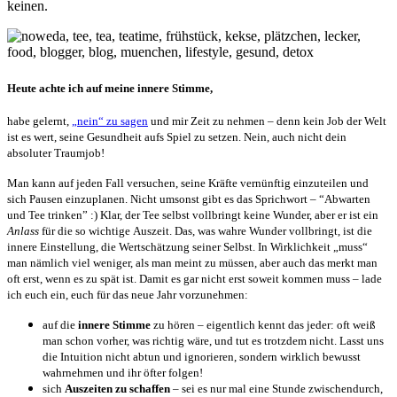
keinen.
Heute achte ich auf meine innere Stimme,
habe gelernt,
„nein“ zu sagen
und mir Zeit zu nehmen – denn kein Job der Welt
ist es wert, seine Gesundheit aufs Spiel zu setzen. Nein, auch nicht dein
absoluter Traumjob!
Man kann auf jeden Fall versuchen, seine Kräfte vernünftig einzuteilen und
sich Pausen einzuplanen. Nicht umsonst gibt es das Sprichwort – “Abwarten
und Tee trinken” :) Klar, der Tee selbst vollbringt keine Wunder, aber er ist ein
Anlass
für die so wichtige Auszeit. Das, was wahre Wunder vollbringt, ist die
innere Einstellung, die Wertschätzung seiner Selbst. In Wirklichkeit „muss“
man nämlich viel weniger, als man meint zu müssen, aber auch das merkt man
oft erst, wenn es zu spät ist. Damit es gar nicht erst soweit kommen muss – lade
ich euch ein, euch für das neue Jahr vorzunehmen:
auf die
innere Stimme
zu hören – eigentlich kennt das jeder: oft weiß
man schon vorher, was richtig wäre, und tut es trotzdem nicht. Lasst uns
die Intuition nicht abtun und ignorieren, sondern wirklich bewusst
wahrnehmen und ihr öfter folgen!
sich
Auszeiten zu schaffen
– sei es nur mal eine Stunde zwischendurch,