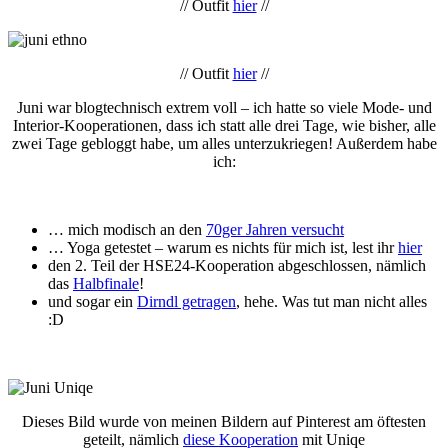
// Outfit
hier
//
// Outfit
hier
//
Juni war blogtechnisch extrem voll – ich hatte so viele Mode- und
Interior-Kooperationen, dass ich statt alle drei Tage, wie bisher, alle
zwei Tage gebloggt habe, um alles unterzukriegen! Außerdem habe
ich:
… mich modisch an den
70ger Jahren versucht
… Yoga getestet – warum es nichts für mich ist, lest ihr
hier
den 2. Teil der HSE24-Kooperation abgeschlossen, nämlich
das
Halbfinale
!
und sogar ein
Dirndl getragen
, hehe. Was tut man nicht alles
:D
Dieses Bild wurde von meinen Bildern auf Pinterest am öftesten
geteilt, nämlich
diese Kooperation
mit Uniqe