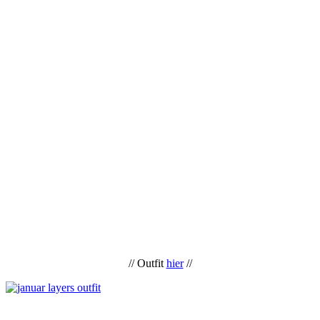
// Outfit
hier
//