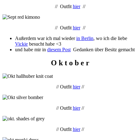
// Outfit
hier
//
// Outfit
hier
//
Außerdem war ich mal wieder
in Berlin
, wo ich die liebe
Vickie
besucht habe <3
und habe mir in
diesem Post
Gedanken über Besitz gemacht
O k t o b e r
// Outfit
hier
//
// Outfit
hier
//
// Outfit
hier
//