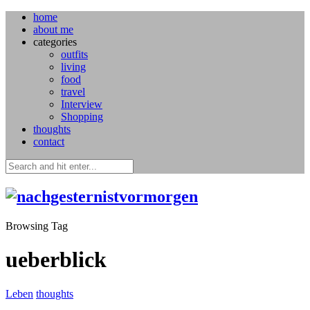
home
about me
categories
outfits
living
food
travel
Interview
Shopping
thoughts
contact
Browsing Tag
ueberblick
Leben
thoughts