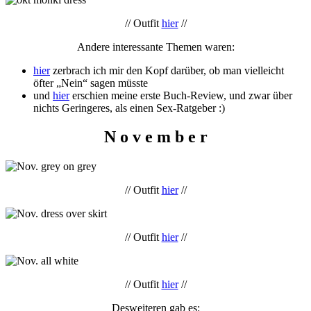
// Outfit
hier
//
Andere interessante Themen waren:
hier
zerbrach ich mir den Kopf darüber, ob man vielleicht
öfter „Nein“ sagen müsste
und
hier
erschien meine erste Buch-Review, und zwar über
nichts Geringeres, als einen Sex-Ratgeber :)
N o v e m b e r
// Outfit
hier
//
// Outfit
hier
//
// Outfit
hier
//
Desweiteren gab es: