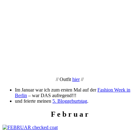
// Outfit
hier
//
Im Januar war ich zum ersten Mal auf der
Fashion Week in
Berlin
– war DAS aufregend!!!
und feierte meinen
5. Bloggeburtstag
.
F e b r u a r