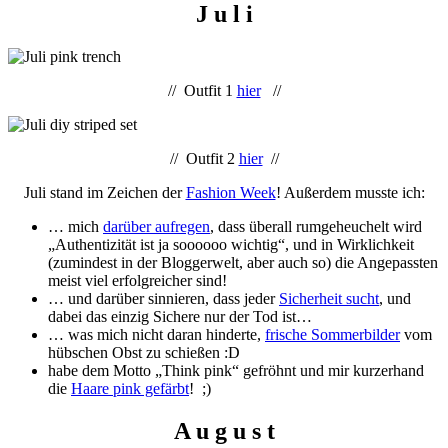
J u l i
// Outfit 1
hier
//
// Outfit 2
hier
//
Juli stand im Zeichen der
Fashion Week
! Außerdem musste ich:
… mich
darüber aufregen
, dass überall rumgeheuchelt wird
„Authentizität ist ja soooooo wichtig“, und in Wirklichkeit
(zumindest in der Bloggerwelt, aber auch so) die Angepassten
meist viel erfolgreicher sind!
… und darüber sinnieren, dass jeder
Sicherheit sucht
, und
dabei das einzig Sichere nur der Tod ist…
… was mich nicht daran hinderte,
frische Sommerbilder
vom
hübschen Obst zu schießen :D
habe dem Motto „Think pink“ gefröhnt und mir kurzerhand
die
Haare pink gefärbt
! ;)
A u g u s t