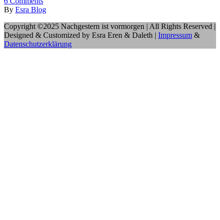
6
Comments
By
Esra Blog
Copyright ©2025 Nachgestern ist vormorgen | All Rights Reserved |
Designed & Customized by Esra Eren & Daleth |
Impressum
&
Datenschutzerklärung