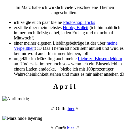
Im März habe ich wirklich viele verschiedene Themen
angeschnitten:
ich zeigte euch paar kleine
Photoshop-Tricks
erzählte über mein liebstes
Hobby Ballett
(ich bin natürlich
immer noch fleißig dabei, jeden Freitag und manchmal
Mittwoch!)
einer meiner eigenen Lieblingsbeiträge ist der über
meine
Verpeiltheit
! :D Das Thema ist noch sehr aktuell und wird es
bei mir wohl auch für immer bleiben, lol!
ungefähr im März fing auch meine
Liebe zu Blusenkleidern
an. Und es ist immer noch so – wenn ich ein Blusenkleid in
einem Laden entdecke, bleibe ich mit 100prozentiger
Wahrscheinlichkeit stehen und muss es mir näher ansehen :D
A p r i l
// Outfit
hier
//
// Outfit
hier
//