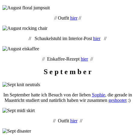
// Outfit
hier
//
// Schaukelstuhl im Interior-Post
hier
//
// Eiskaffee-Rezept
hier
//
S e p t e m b e r
Im September hatte ich Besuch von der lieben
Sophie
, die gerade in
Maastricht studiert und natürlich haben wir zusammen
geshootet
:)
// Outfit
hier
//